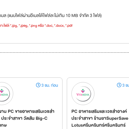
เมล (แนบไฟล์ผ่านอีเมลได้ไฟล์ละไม่เกิน 10 MB จำกัด 3 ไฟล์)
าะไฟล์ *.jpg, *.jpeg, *.png หรือ *.doc, *.docx, *.pdf
3 ชม. ก่อน
3 ชม
งาน PC ขายอาหารเสริมเวชสำ
PC อาหารเสริมและเวชสำอางค์
์ ประจำสาขา วัตสัน Big-C
ประจำสาขา ร้านยาSuperSave
ะเกษ
Lotusศรีนครินทร์ศรีนครินทร์