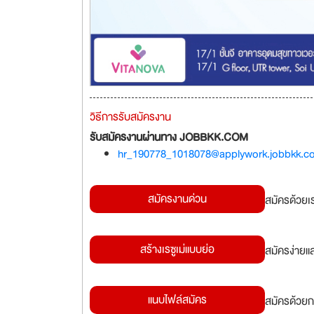
วิธีการรับสมัครงาน
รับสมัครงานผ่านทาง JOBBKK.COM
hr_190778_1018078@applywork.jobbkk.c
สมัครงานด่วน
สมัครด้วยเ
สร้างเรซูเม่แบบย่อ
สมัครง่ายแ
แนบไฟล์สมัคร
สมัครด้วยก