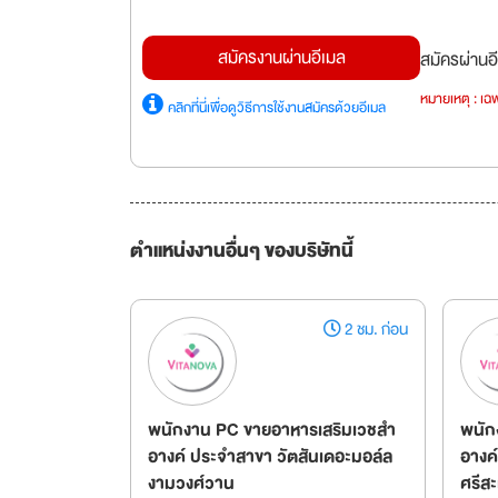
สมัครงานผ่านอีเมล
สมัครผ่านอี
หมายเหตุ : เฉพ
คลิกที่นี่เพื่อดูวิธีการใช้งานสมัครด้วยอีเมล
ตำแหน่งงานอื่นๆ ของบริษัทนี้
2 ชม. ก่อน
พนักงาน PC ขายอาหารเสริมเวชสำ
พนัก
อางค์ ประจำสาขา วัตสันเดอะมอล์ล
อางค
งามวงศ์วาน
ศรีส