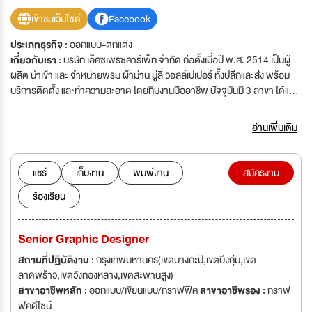
เข้าชมเว็บไซต์
Facebook
ประเภทธุรกิจ :
ออกแบบ-ตกแต่ง
เกี่ยวกับเรา :
บริษัท เอ็คซเพรซคาร์เพ็ท จำกัด ก่อตั้งเมื่อปี พ.ศ. 2514 เป็นผู้
ผลิต นำเข้า และ จำหน่ายพรม ผ้าม่าน มู่ลี่ วอลล์เปเปอร์ ทั้งปลีกและส่ง พร้อม
บริการติดตั้ง และทำความสะอาด โดยทีมงานมืออาชีพ ปัจจุบันมี 3 สาขา ได้แก่
สาขา คริสตัลดีไซน์ เซ็นเตอร์ (CDC) สาขา เดอะคริสตัล เอสบี ราชพฤกษ์
สำนักงานใหญ่ ลาดพร้าว 130
อ่านเพิ่มเติม
แชร์
เก็บงาน
พิมพ์งาน
สมัครงาน
ร้องเรียน
Senior Graphic Designer
สถานที่ปฏิบัติงาน :
กรุงเทพมหานคร(เขตบางกะปิ,เขตบึงกุ่ม,เขต
ลาดพร้าว,เขตวังทองหลาง,เขตสะพานสูง)
สาขาอาชีพหลัก :
ออกแบบ/เขียนแบบ/กราฟฟิค
สาขาอาชีพรอง :
กราฟ
ฟิคดีไซน์