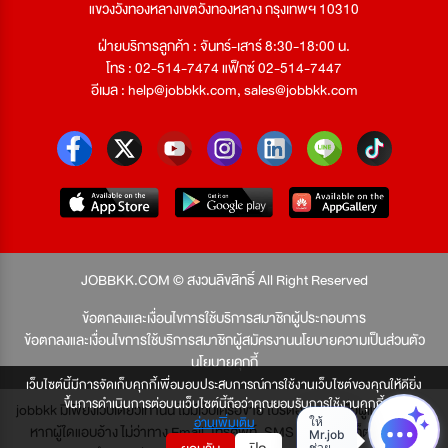
แขวงวังทองหลางเขตวังทองหลาง กรุงเทพฯ 10310
ฝ่ายบริการลูกค้า : จันทร์-เสาร์ 8:30-18:00 น.
โทร : 02-514-7474 แฟ็กซ์ 02-514-7447
อีเมล :
help@jobbkk.com
,
sales@jobbkk.com
JOBBKK.COM © สงวนลิขสิทธิ์ All Right Reserved
ข้อตกลงและเงื่อนไขการใช้บริการสมาชิกผู้ประกอบการ
ข้อตกลงและเงื่อนไขการใช้บริการสมาชิกผู้สมัครงาน
นโยบายความเป็นส่วนตัว
นโยบายคุกกี้
เว็บไซต์นี้มีการจัดเก็บคุกกี้เพื่อมอบประสบการณ์การใช้งานเว็บไซต์ของคุณให้ดียิ่ง
ขึ้นการดำเนินการต่อบนเว็บไซต์นี้ถือว่าคุณยอมรับการใช้งานคุกกี้
jobbkk มีเพียงเว็บเดียวเท่านั้น ไม่มีเว็บเครือข่าย โปรดอย่าหลงเชื่อผู้แอบอ้าง และ
อ่านเพิ่มเติม
หากผู้ใดแอบอ้าง ไม่ว่าทาง Email, โทรศัพท์, SMS หรือทางใดก็ตาม จะถูก