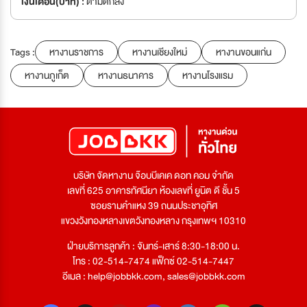
เงินเดือน(บาท) :
ตามตกลง
Tags :
หางานราชการ
หางานเชียงใหม่
หางานขอนแก่น
หางานภูเก็ต
หางานธนาคาร
หางานโรงแรม
บริษัท จัดหางาน จ๊อบบีเคเค ดอท คอม จำกัด
เลขที่ 625 อาคารทัศนียา ห้องเลขที่ ยูนิต ดี ชั้น 5
ซอยรามคำแหง 39 ถนนประชาอุทิศ
แขวงวังทองหลางเขตวังทองหลาง กรุงเทพฯ 10310
ฝ่ายบริการลูกค้า : จันทร์-เสาร์ 8:30-18:00 น.
โทร : 02-514-7474 แฟ็กซ์ 02-514-7447
อีเมล :
help@jobbkk.com
,
sales@jobbkk.com