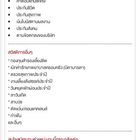
ค่าตอบแทนพิเศษ
ประกันชีวิต
ประกันสุขภาพ
เงินโบนัสตามผลงาน
ประกันสังคม
ตามข้อตกลงของบริษัท
สวัสดิการอื่นๆ
* กองทุนสำรองเลี้ยงชีพ
* เบิกค่ารักษาพยาบาลครอบครัว (บิดามารดา)
* ตรวจสุขภาพประจำปี
* งานเลี้ยงสังสรรค์ประจำปี
* วันหยุดพักผ่อนประจำปี
* ลาวันเกิด
* ลาบวช
* ตัดแว่น/คอนแทคเลนส์
* ทำฟัน
และอื่นๆ
สนใจสมัครงานตำแหน่งงานนี้กรุณาติดต่อ