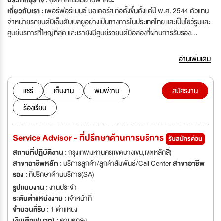
ประเภทธุรกิจ :
อุตสาหกรรมยานพาหนะ
เกี่ยวกับเรา :
เพอร์ฟอร์แมนซ์ มอเตอร์ส ก่อตั้งขึ้นตั้งแต่ปี พ.ศ. 2544 ตัวแทน
จำหน่ายรถยนต์บีเอ็มดับเบิลยูอย่างเป็นทางการในประเทศไทย และเป็นโชว์รูมและ
ศูนย์บริการที่ใหญ่ที่สุด และเรายังมีศูนย์รถยนต์มือสองที่ผ่านการรับรอง
จากBMW อย่างเป็นที่ทางการ บริษัทฯ ของเราได้รับรางวัลความพึงพอใจของ
ลูกค้าสูงสุดในปี 2562 และ 2563 โดย BMW ประเทศไทย Performance
อ่านเพิ่มเติม
Motors Thailand เป็นส่วนหนึ่งของ Sime Darby Berhad ซึ่งเป็นหนึ่งในตัวแทน
จำหน่าย BMW ที่ใหญ่ที่สุดในโลก
แชร์
เก็บงาน
พิมพ์งาน
สมัครงาน
ร้องเรียน
Service Advisor - ที่ปรึกษาด้านการบริการ
รับสมัครด่วน
สถานที่ปฏิบัติงาน :
กรุงเทพมหานคร(เขตบางเขน,เขตหลักสี่)
สาขาอาชีพหลัก :
บริการลูกค้า/ลูกค้าสัมพันธ์/Call Center
สาขาอาชีพ
รอง :
ที่ปรึกษาด้านบริการ(SA)
รูปแบบงาน :
งานประจำ
ระดับตำแหน่งงาน :
เจ้าหน้าที่
จำนวนที่รับ :
1 ตำแหน่ง
เงินเดือน(บาท) :
ตามตกลง