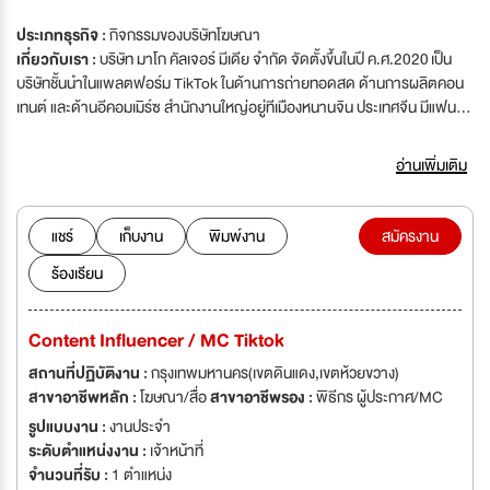
ประเภทธุรกิจ :
กิจกรรมของบริษัทโฆษณา
เกี่ยวกับเรา :
บริษัท มาโก คัลเจอร์ มีเดีย จำกัด จัดตั้งขึ้นในปี ค.ศ.2020 เป็น
บริษัทชั้นนำในแพลตฟอร์ม TikTok ในด้านการถ่ายทอดสด ด้านการผลิตคอน
เทนต์ และด้านอีคอมเมิร์ซ สำนักงานใหญ่อยู่ทีเมืองหนานจิน ประเทศจีน มีแฟน
คลับรวมทั้งสิ้นมากถึง 330 ล้านคน บริษัทได้รับรางวัล Best VDO Douyin ซึ่ง
มีชื่อเสียงและอิทธิพลมากที่สุดของประเทศจีน ในปี 2020 ซึ่งปัจจุบันบริษัทได้
อ่านเพิ่มเติม
ขยายสาขาไปหลายประเทศ ( ประเทศไทย ญี่ปุ่น อินโดนีเซีย ) และได้เป็นหนึ่งใน
บริษัทและเป็นสังกัดที่ได้รับรางวัล ของ TikTok ประเทศไทยเป็นเวลาติดต่อกัน
หลายเดือน
แชร์
เก็บงาน
พิมพ์งาน
สมัครงาน
ร้องเรียน
Content Influencer / MC Tiktok
สถานที่ปฏิบัติงาน :
กรุงเทพมหานคร(เขตดินแดง,เขตห้วยขวาง)
สาขาอาชีพหลัก :
โฆษณา/สื่อ
สาขาอาชีพรอง :
พิธีกร ผู้ประกาศ/MC
รูปแบบงาน :
งานประจำ
ระดับตำแหน่งงาน :
เจ้าหน้าที่
จำนวนที่รับ :
1 ตำแหน่ง