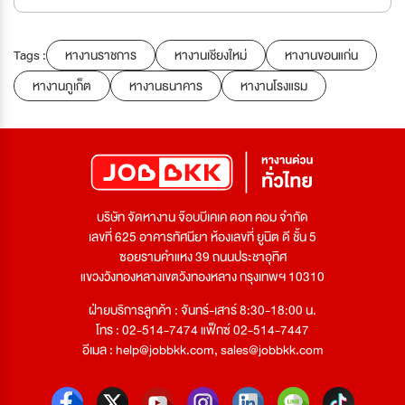
Tags :
หางานราชการ
หางานเชียงใหม่
หางานขอนแก่น
หางานภูเก็ต
หางานธนาคาร
หางานโรงแรม
บริษัท จัดหางาน จ๊อบบีเคเค ดอท คอม จำกัด
เลขที่ 625 อาคารทัศนียา ห้องเลขที่ ยูนิต ดี ชั้น 5
ซอยรามคำแหง 39 ถนนประชาอุทิศ
แขวงวังทองหลางเขตวังทองหลาง กรุงเทพฯ 10310
ฝ่ายบริการลูกค้า : จันทร์-เสาร์ 8:30-18:00 น.
โทร : 02-514-7474 แฟ็กซ์ 02-514-7447
อีเมล :
help@jobbkk.com
,
sales@jobbkk.com