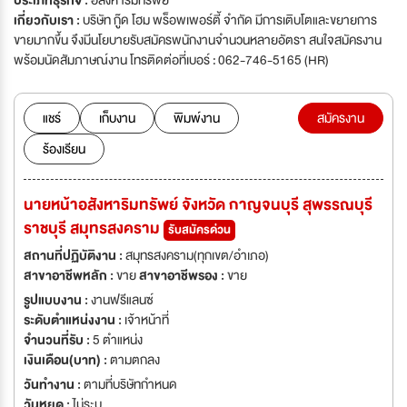
ประเภทธุรกิจ :
อสังหาริมทรัพย์
เกี่ยวกับเรา :
บริษัท กู๊ด โฮม พร็อพเพอร์ตี้ จำกัด มีการเติบโตและขยายการ
ขายมากขึ้น จึงมีนโยบายรับสมัครพนักงานจำนวนหลายอัตรา สนใจสมัครงาน
พร้อมนัดสัมภาษณ์งาน โทรติดต่อที่เบอร์ : 062-746-5165 (HR)
แชร์
เก็บงาน
พิมพ์งาน
สมัครงาน
ร้องเรียน
นายหน้าอสังหาริมทรัพย์ จังหวัด กาญจนบุรี สุพรรณบุรี
ราชบุรี สมุทรสงคราม
รับสมัครด่วน
สถานที่ปฏิบัติงาน :
สมุทรสงคราม(ทุกเขต/อำเภอ)
สาขาอาชีพหลัก :
ขาย
สาขาอาชีพรอง :
ขาย
รูปแบบงาน :
งานฟรีแลนซ์
ระดับตำแหน่งงาน :
เจ้าหน้าที่
จำนวนที่รับ :
5 ตำแหน่ง
เงินเดือน(บาท) :
ตามตกลง
วันทำงาน :
ตามที่บริษัทกำหนด
วันหยุด :
ไม่ระบุ