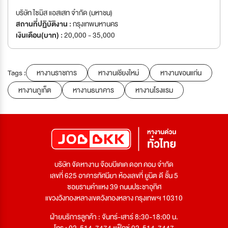
บริษัท ไซมิส แอสเสท จำกัด (มหาชน)
สถานที่ปฏิบัติงาน :
กรุงเทพมหานคร
เงินเดือน(บาท) :
20,000 - 35,000
Tags :
หางานราชการ
หางานเชียงใหม่
หางานขอนแก่น
หางานภูเก็ต
หางานธนาคาร
หางานโรงแรม
บริษัท จัดหางาน จ๊อบบีเคเค ดอท คอม จำกัด
เลขที่ 625 อาคารทัศนียา ห้องเลขที่ ยูนิต ดี ชั้น 5
ซอยรามคำแหง 39 ถนนประชาอุทิศ
แขวงวังทองหลางเขตวังทองหลาง กรุงเทพฯ 10310
ฝ่ายบริการลูกค้า : จันทร์-เสาร์ 8:30-18:00 น.
โทร : 02-514-7474 แฟ็กซ์ 02-514-7447