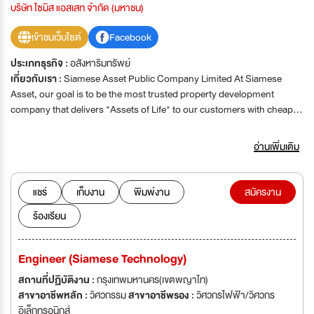
บริษัท ไซมิส แอสเสท จำกัด (มหาชน)
เข้าชมเว็บไซต์
Facebook
ประเภทธุรกิจ :
อสังหาริมทรัพย์
เกี่ยวกับเรา :
Siamese Asset Public Company Limited At Siamese
Asset, our goal is to be the most trusted property development
company that delivers "Assets of Life" to our customers with cheaper
price tag than other property development companies having the
same standard; provides sustainable value growth to our
อ่านเพิ่มเติม
shareholders; creates challenging and rewarding work for our people
in an environment that respects and values their contributions.
แชร์
เก็บงาน
พิมพ์งาน
สมัครงาน
ร้องเรียน
Engineer (Siamese Technology)
สถานที่ปฏิบัติงาน :
กรุงเทพมหานคร(เขตพญาไท)
สาขาอาชีพหลัก :
วิศวกรรม
สาขาอาชีพรอง :
วิศวกรไฟฟ้า/วิศวกร
อิเล็กทรอนิกส์