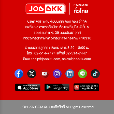
บริษัท จัดหางาน จ๊อบบีเคเค ดอท คอม จำกัด
เลขที่ 625 อาคารทัศนียา ห้องเลขที่ ยูนิต ดี ชั้น 5
ซอยรามคำแหง 39 ถนนประชาอุทิศ
แขวงวังทองหลางเขตวังทองหลาง กรุงเทพฯ 10310
ฝ่ายบริการลูกค้า : จันทร์-เสาร์ 8:30-18:00 น.
โทร : 02-514-7474 แฟ็กซ์ 02-514-7447
อีเมล :
help@jobbkk.com
,
sales@jobbkk.com
JOBBKK.COM © สงวนลิขสิทธิ์ All Right Reserved