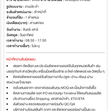
รูปแบบงาน :
งานประจำ
ระดับตำแหน่งงาน :
เจ้าหน้าที่
จำนวนที่รับ :
1 ตำแหน่ง
เงินเดือน(บาท) :
ตามตกลง
วันทำงาน :
จันทร์-เสาร์
วันหยุด :
วันอาทิตย์
เวลาทำงาน :
08:30 - 17:30
เวลาทำงานอื่นๆ :
ไม่ระบุ
หน้าที่ความรับผิดชอบ
สรรหา คัดเลือก และประเมินซัพพลายเออร์จีนในทุกหมวดสินค้า เช่น
บรรจุภัณฑ์ สารวัตถุดิบ เครื่องมือเครื่องจักร อะไหล่ กลิตเตอร์ และวัสดุอื่น ๆ
ติดต่อซัพพลายเออร์จีนด้วยภาษาจีน (พูด–อ่าน–เขียน) ผ่าน
WeChat/โทร/แชท
ขอใบเสนอราคา เจรจาต่อรองต้นทุน MOQ และเงื่อนไขการสั่งซื้อ
ติดตามการผลิต ออก PO และควบคุม Timeline ให้ตรงกับแผนผลิต
ประสานงานเรื่อง Shipping, เอกสารนำเข้า, ETD/ETA
ส่งตัวอย่าง ตรวจสอบคุณภาพร่วมกับ QC/QA
บริหารฐานข้อมูลสินค้า ราคา และซัพพลายเออร์อย่างเป็นระบบ