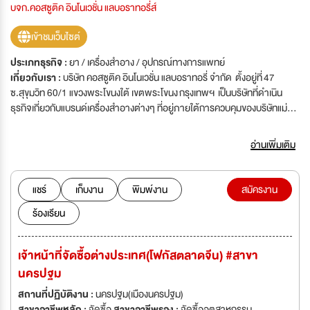
บจก.คอสซูติค อินโนเวชั่น แลบอราทอรี่ส์
เข้าชมเว็บไซต์
ประเภทธุรกิจ :
ยา / เครื่องสำอาง / อุปกรณ์ทางการแพทย์
เกี่ยวกับเรา :
บริษัท คอสซูติค อินโนเวชั่น แลบอราทอรี่ จำกัด ตั้งอยู่ที่ 47
ซ.สุขุมวิท 60/1 แขวงพระโขนงใต้ เขตพระโขนง กรุงเทพฯ เป็นบริษัทที่ดำเนิน
ธุรกิจเกี่ยวกับแบรนด์เครื่องสำอางต่างๆ ที่อยู่ภายใต้การควบคุมของบริษัทแม่
คือ บริษัท คอสเมเนีย แลบอราทอรี่ส์ จำกัด ซึ่งเป็นโรงงานผลิตเครื่องสำอางและ
เวชสำอางคุณภาพสูง ภายใต้แบรนด์ของคุณ โดยให้บริการแบบ OEM และ
อ่านเพิ่มเติม
ODM มีสำนักงานใหญ่ตั้งอยู่ที่ จ.พิษณุโลก และมีโรงงานผลิตที่ ต.บ้านยาง
อ.เมือง จ.นครปฐม เราดำเนินธุรกิจด้วยการนำเอานวัตกรรมและเทคโนโลยีที่ทัน
สมัยผ่านการวิจัยและพัฒนาผลิตภัณฑ์ด้วยนักวิทยาศาสตร์เครื่องสำอางสาย
แชร์
เก็บงาน
พิมพ์งาน
สมัครงาน
ตรงผู้มากประสบการณ์เลือกใช้แต่วัตถุดิบที่มีคุณภาพ ซึ่งเป็นที่ยอมรับจาก
ร้องเรียน
สถาบันชั้นนำต่างๆ ทำให้ กลุ่มบริษัทของเรา ได้รับความไว้วางใจจากคลินิก และ
แบรนด์เครื่องสำอางชั้นนำ ให้คิดค้นและพัฒนาสูตรผลิตภัณฑ์อย่างต่อเนื่องกว่า
10 ปี
เจ้าหน้าที่จัดซื้อต่างประเทศ(โฟกัสตลาดจีน) #สาขา
นครปฐม
สถานที่ปฏิบัติงาน :
นครปฐม(เมืองนครปฐม)
สาขาอาชีพหลัก :
จัดซื้อ
สาขาอาชีพรอง :
จัดซื้ออุตสาหกรรม