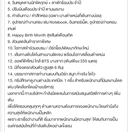
4. วันหยุดตามนักขัตฤกษ์ + ลาพักร้อนประจำปี
5. ปรับเงินเดือนประจำปี ตามผลงาน
6. ค่าเดินทาง / ค่าสึกหรอ (เฉพาะบางตำแหน่งที่เดินทางบ่อย)
7. อุปกรณ์ทำงานครบ เช่น Notebook, อินเทอร์เน็ต, อุปกรณ์ถ่ายคอน
เทนต์
8. Happy Birth Month สุขสันต์เดือนเกิด
9. ส่วนลดสินค้าราคาพิเศษ
10. โอกาสเข้าร่วมอบรม / เวิร์กช็อปพัฒนาทักษะใหม่
11. เส้นทางเติบโตในสายงานชัดเจน พร้อมโอกาสเลื่อนตำแหน่ง
12. ออฟฟิศใหม่ ใกล้ BTS บางจาก (เดินเพียง 350 เมตร)
13. มีที่จอดรถส่วนตัว (สูงสุด 6 คัน)
14. บรรยากาศการทำงานแบบทีมเวิร์ก สนุก ทำจริง โตไว
15. ทริปศึกษาดูงานต่างประเทศปีละ 1 ครั้ง สำหรับพนักงานที่มีผลงานโดด
เด่น (คัดเลือกโดยฝ่ายบริหาร)
นอกจากนี้ ทางบริษัทฯ กำลังมีแพลนในการสนับสนุนสวัสดิการต่างๆ เพิ่ม
เติม
เพื่อให้ครอบคลุมทุกๆ ด้านตามความต้องการของพนักงาน โดยคำนึงถึง
ความสุขให้พนักงานเป็นหลัก
เพราะเราเชื่อว่างานที่ดี เริ่มมาจากพนักงานมีความสุข! ให้สมกับการเป็น
องค์กรสมัยใหม่ที่กำลังเติบโตอย่างแข็งแรง