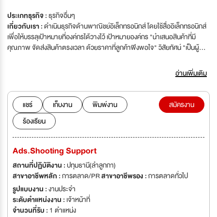
ประเภทธุรกิจ :
ธุรกิจอื่นๆ
เกี่ยวกับเรา :
ดำเนินธุรกิจด้านพาณิชย์อิเล็กทรอนิกส์ โดยใช้สื่ออิเล็กทรอนิกส์
เพื่อให้บรรลุเป้าหมายที่องค์กรได้วางไว้ เป้าหมายองค์กร "นำเสนอสินค้าที่มี
คุณภาพ จัดส่งสินค้าตรงเวลา ด้วยราคาที่ลูกค้าพึงพอใจ" วิสัยทัศน์ "เป็นผู้นำ
ด้านนำเข้าสินค้าจากต่างประเทศที่มีความหลากหลาย และมุ่งสู่การเป็น TOP3 ใน
ธุรกิจ E-Commerce" พันธกิจ "สร้างยอดขาย 400 ล้านในปี 2565 และสร้าง
อ่านเพิ่มเติม
การรับรู้ให้คู่ค้ารับรู้ถึงความหลากหลายของผลิตภัณฑ์ที่มีจำหน่าย"
แชร์
เก็บงาน
พิมพ์งาน
สมัครงาน
ร้องเรียน
Ads.Shooting Support
สถานที่ปฏิบัติงาน :
ปทุมธานี(ลำลูกกา)
สาขาอาชีพหลัก :
การตลาด/PR
สาขาอาชีพรอง :
การตลาดทั่วไป
รูปแบบงาน :
งานประจำ
ระดับตำแหน่งงาน :
เจ้าหน้าที่
จำนวนที่รับ :
1 ตำแหน่ง