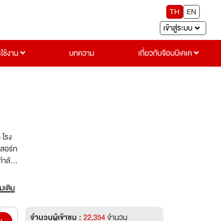
TH
EN
เข้าสู่ระบบ
รใช้งาน
บทความ
เกี่ยวกับจ๊อบบีเคเค
 โรง
ีสอร์ท
กำลัง
่มเติม
จำนวนผู้เข้าชม :
22,354
จำนวน