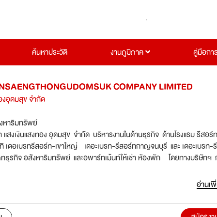
ค้นหาประวัติ
งานภูมิภาค
คู่มือกา
NSAENGTHONGUDOMSUK COMPANY LIMITED
องอุดมสุข จำกัด
ังหาริมทรัพย์
ัท แสงเงินแสงทอง อุดมสุข จำกัด บริหารงานในด้านธุรกิจ ด้านโรงแรม รีสอร์ท
ิ เดอเบรทรีสอร์ท-เขาใหญ่ เดอะเบรท-รีสอร์ทกาญจนบุรี และ เดอะเบรท-ร
ทธุรกิจ อสังหาริมทรัพย์ และอพาร์ทเม้นท์ให้เช่า หัองพัก โดยทางบริษัทฯ 
ีคุณภาพเข้ามาร่วมงาน
อ่านเพิ