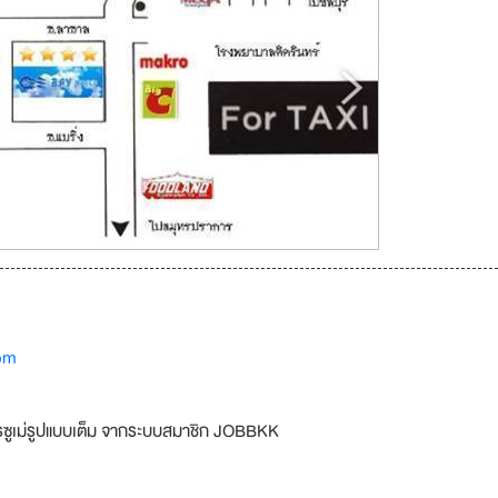
om
รซูเม่รูปแบบเต็ม จากระบบสมาชิก JOBBKK