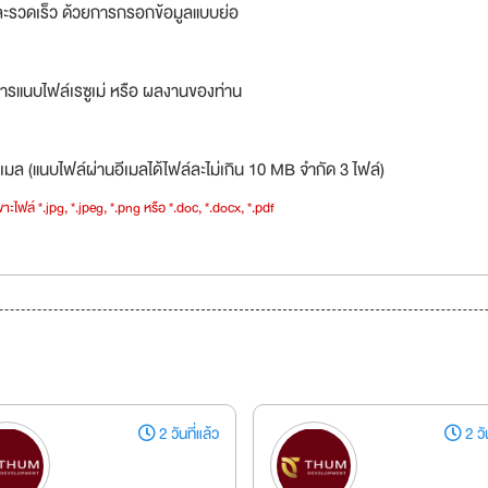
ละรวดเร็ว ด้วยการกรอกข้อมูลแบบย่อ
ารแนบไฟล์เรซูเม่ หรือ ผลงานของท่าน
เมล (แนบไฟล์ผ่านอีเมลได้ไฟล์ละไม่เกิน 10 MB จำกัด 3 ไฟล์)
าะไฟล์ *.jpg, *.jpeg, *.png หรือ *.doc, *.docx, *.pdf
2 วันที่แล้ว
2 วัน