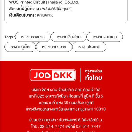
WUS Printed Circuit (Thailand) Co.,Ltd.
สถานที่ปฏิบัติงาน :
พระนครศรีอยุธยา
เงินเดือน(บาท) :
ตามตกลง
Tags :
หางานราชการ
หางานเชียงใหม่
หางานขอนแก่น
หางานภูเก็ต
หางานธนาคาร
หางานโรงแรม
บริษัท จัดหางาน จ๊อบบีเคเค ดอท คอม จำกัด
เลขที่ 625 อาคารทัศนียา ห้องเลขที่ ยูนิต ดี ชั้น 5
ซอยรามคำแหง 39 ถนนประชาอุทิศ
แขวงวังทองหลางเขตวังทองหลาง กรุงเทพฯ 10310
ฝ่ายบริการลูกค้า : จันทร์-เสาร์ 8:30-18:00 น.
โทร : 02-514-7474 แฟ็กซ์ 02-514-7447