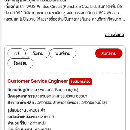
ประเภทธุรกิจ :
อุตสาหกรรมอิเลคโทรนิค
เกี่ยวกับเรา :
WUS Printed Circuit (Kunshan) Co., Ltd. เริ่มก่อตั้งขึ้นเมื่อ
ปีค.ศ 1992 ที่เมืองคุนซาน มณฑลเจียงซู ด้วยทุนจดทะเบียน 1.897 พันล้าน
หยวน และในปี 2010 ได้ลงรายชื่ออย่างเป็นทางการกับกระดานวิสาหกิจขนาด
กลางและขนาดย่อมของตลาดหลักทรัพย์เซินเจิ้น เลขรหัสหุ้น: 002463 ชื่อย่อ
หุ้น: Wudian นับตั้งแต่เริ่มก่อตั้ง บริษัทได้ตั้งอยู่บนการวิจัยและพัฒนาออกแบบ
อ่านเพิ่มเติม
และผลิตแผ่นวงจรพิมพ์มาโดยตลอด ด้วยความพยายามของพนักงานทุกคน
หลังจากหลายปีของการขยายตลาดและการบริหารแบรนด์ บริษัทได้พัฒนาเป็น
หนึ่งในแบรนด์ที่สำคัญในอุตสาหกรรมแผ่นวงจรพิมพ์ และมีชื่อเสียงสูงใน
แชร์
เก็บงาน
พิมพ์งาน
สมัครงาน
อุตสาหกรรม ผลิตภัณฑ์ชั้นนำของบริษัทคือแผ่นวงจรพิมพ์ที่ใช้ในอุปกรณ์การ
ร้องเรียน
สื่อสาร อุปกรณ์โทรคมนาคมและรถยนต์ ลูกค้าหลักของบริษัท ได้แก่Cisco,
Huawei, Nokia, Siemens เป็นต้น เมื่อวันที่ 7 มิถุนายน ค.ศ. 2022 คณะ
กรรมการบริษัท Wudian (เลขรหัสหุ้น"002463") ได้ตัดสินใจลงทุนสร้างฐาน
Customer Service Engineer
รับสมัครด่วน
การผลิตแห่งใหม่ในประเทศไทย โดยเงินลงทุนประมาณ 280 ล้านเหรียญสหรัฐ
พื้นที่ประมาณ 300 ไร่ โรงงานแห่งใหม่ในประเทศไทยตั้งอยู่ในนิคมอุตสาหกรรม
สถานที่ปฏิบัติงาน :
พระนครศรีอยุธยา(อุทัย)
โรจนะ อยุธยา ประเทศไทย
นิคมอุตสาหกรรม :
สวนอุตสาหกรรมโรจนะอยุธยา
สาขาอาชีพหลัก :
วิศวกรรม
สาขาอาชีพรอง :
วิศวกรซ่อมบำรุง
รูปแบบงาน :
งานประจำ
ระดับตำแหน่งงาน :
เจ้าหน้าที่
จำนวนที่รับ :
2 ตำแหน่ง
เงินเดือน(บาท) :
ตามตกลง