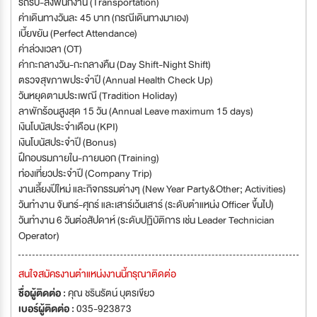
รถรับ-ส่งพนักงาน (Transportation)
ค่าเดินทางวันละ 45 บาท (กรณีเดินทางมาเอง)
เบี้ยขยัน (Perfect Attendance)
ค่าล่วงเวลา (OT)
ค่ากะกลางวัน-กะกลางคืน (Day Shift-Night Shift)
ตรวจสุขภาพประจำปี (Annual Health Check Up)
วันหยุดตามประเพณี (Tradition Holiday)
ลาพักร้อนสูงสุด 15 วัน (Annual Leave maximum 15 days)
เงินโบนัสประจำเดือน (KPI)
เงินโบนัสประจำปี (Bonus)
ฝึกอบรมภายใน-ภายนอก (Training)
ท่องเที่ยวประจำปี (Company Trip)
งานเลี้ยงปีใหม่ และกิจกรรมต่างๆ (New Year Party&Other; Activities)
วันทำงาน จันทร์-ศุกร์ และเสาร์เว้นเสาร์ (ระดับตำแหน่ง Officer ขึ้นไป)
วันทำงาน 6 วันต่อสัปดาห์ (ระดับปฏิบัติการ เช่น Leader Technician
Operator)
สนใจสมัครงานตำแหน่งงานนี้กรุณาติดต่อ
ชื่อผู้ติดต่อ :
คุณ ชรินรัตน์ บุตรเขียว
เบอร์ผู้ติดต่อ :
035-923873