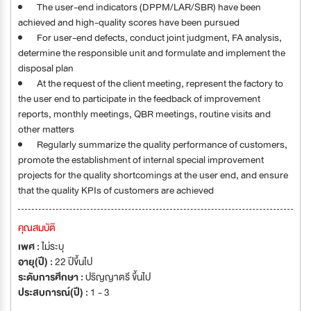
The user-end indicators (DPPM/LAR/SBR) have been
achieved and high-quality scores have been pursued
For user-end defects, conduct joint judgment, FA analysis,
determine the responsible unit and formulate and implement the
disposal plan
At the request of the client meeting, represent the factory to
the user end to participate in the feedback of improvement
reports, monthly meetings, QBR meetings, routine visits and
other matters
Regularly summarize the quality performance of customers,
promote the establishment of internal special improvement
projects for the quality shortcomings at the user end, and ensure
that the quality KPIs of customers are achieved
คุณสมบัติ
เพศ :
ไม่ระบุ
อายุ(ปี) :
22 ปีขึ้นไป
ระดับการศึกษา :
ปริญญาตรี ขึ้นไป
ประสบการณ์(ปี) :
1 - 3