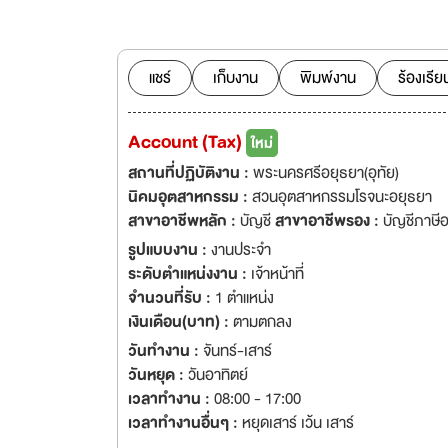
โดยตลอด ด้วยควา
แบรนด์ บริษัทได้พั
อุตสาหกรรม ผลิตภั
โทรคมนาคมและรถยนต
แชร์
เก็บงาน
พิมพ์งาน
ร้องเรีย
ที่ 7 มิถุนายน ค.ศ
ฐานการผลิตแห่งใหม
Account (Tax)
ใหม่
โรงงานแห่งใหม่ในป
สถานที่ปฏิบัติงาน :
พระนครศรีอยุธยา(อุทัย)
นิคมอุตสาหกรรม :
สวนอุตสาหกรรมโรจนะอยุธยา
สาขาอาชีพหลัก :
บัญชี
สาขาอาชีพรอง :
บัญชีภาษี
รูปแบบงาน :
งานประจำ
ระดับตำแหน่งงาน :
เจ้าหน้าที่
จำนวนที่รับ :
1 ตำแหน่ง
เงินเดือน(บาท) :
ตามตกลง
วันทำงาน :
จันทร์-เสาร์
วันหยุด :
วันอาทิตย์
เวลาทำงาน :
08:00 - 17:00
เวลาทำงานอื่นๆ :
หยุดเสาร์ เว้น เสาร์