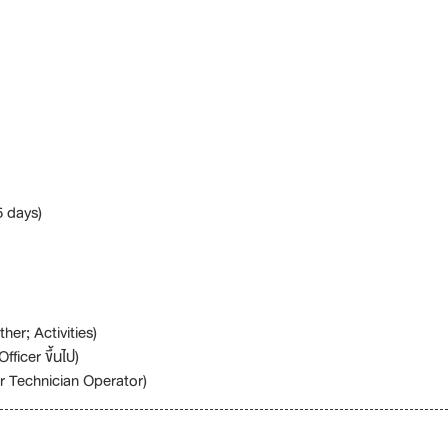
5 days)
her; Activities)
fficer ขึ้นไป)
der Technician Operator)