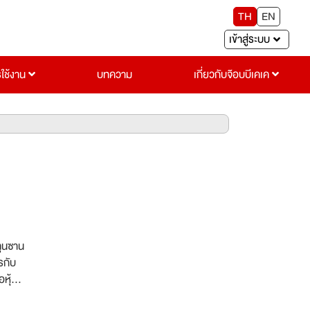
TH
EN
เข้าสู่ระบบ
รใช้งาน
บทความ
เกี่ยวกับจ๊อบบีเคเค
คุนซาน
รกับ
หุ้น: