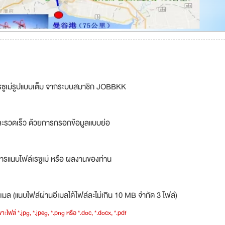
รซูเม่รูปแบบเต็ม จากระบบสมาชิก JOBBKK
ละรวดเร็ว ด้วยการกรอกข้อมูลแบบย่อ
ารแนบไฟล์เรซูเม่ หรือ ผลงานของท่าน
เมล (แนบไฟล์ผ่านอีเมลได้ไฟล์ละไม่เกิน 10 MB จำกัด 3 ไฟล์)
าะไฟล์ *.jpg, *.jpeg, *.png หรือ *.doc, *.docx, *.pdf