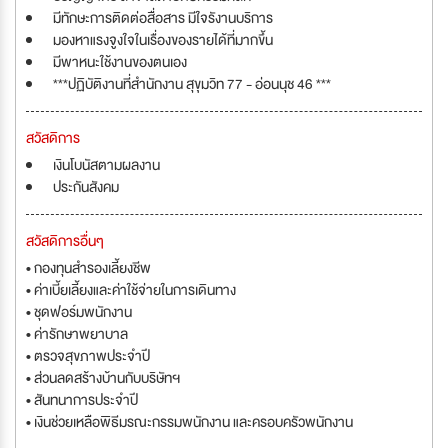
มีทักษะการติดต่อสื่อสาร มีใจรังานบริการ
มองหาแรงจูงใจในเรื่องของรายได้ที่มากขึ้น
มีพาหนะใช้งานของตนเอง
***ปฏิบัติงานที่สำนักงาน สุขุมวิท 77 - อ่อนนุช 46 ***
สวัสดิการ
เงินโบนัสตามผลงาน
ประกันสังคม
สวัสดิการอื่นๆ
• กองทุนสำรองเลี้ยงชีพ
• ค่าเบี้ยเลี้ยงและค่าใช้จ่ายในการเดินทาง
• ชุดฟอร์มพนักงาน
• ค่ารักษาพยาบาล
• ตรวจสุขภาพประจำปี
• ส่วนลดสร้างบ้านกับบริษัทฯ
• สันทนาการประจำปี
• เงินช่วยเหลือพิธีมรณะกรรมพนักงาน และครอบครัวพนักงาน