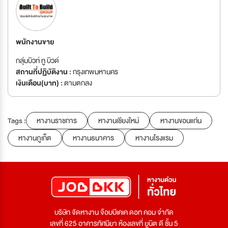
พนักงานขาย
กลุ่มบิวท์ ทู บิวด์
สถานที่ปฏิบัติงาน :
กรุงเทพมหานคร
เงินเดือน(บาท) :
ตามตกลง
Tags :
หางานราชการ
หางานเชียงใหม่
หางานขอนแก่น
หางานภูเก็ต
หางานธนาคาร
หางานโรงแรม
บริษัท จัดหางาน จ๊อบบีเคเค ดอท คอม จำกัด
เลขที่ 625 อาคารทัศนียา ห้องเลขที่ ยูนิต ดี ชั้น 5