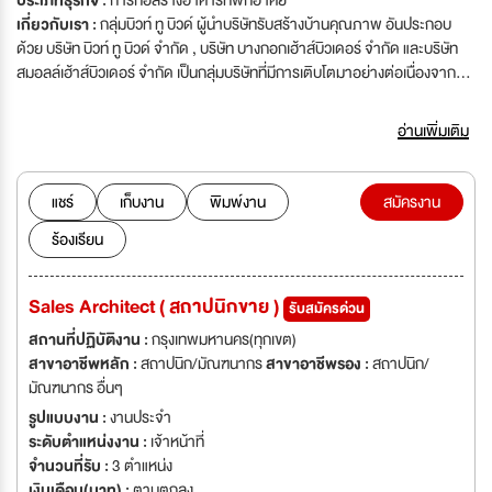
ประเภทธุรกิจ :
การก่อสร้างอาคารที่พักอาศัย
เกี่ยวกับเรา :
กลุ่มบิวท์ ทู บิวด์ ผู้นำบริษัทรับสร้างบ้านคุณภาพ อันประกอบ
ด้วย บริษัท บิวท์ ทู บิวด์ จำกัด , บริษัท บางกอกเฮ้าส์บิวเดอร์ จำกัด และบริษัท
สมอลล์เฮ้าส์บิวเดอร์ จำกัด เป็นกลุ่มบริษัทที่มีการเติบโตมาอย่างต่อเนื่องจาก
การสั่งสมประสบการณ์ และความเชื่อมั่นมายาวนานกว่า 60 ปี และเพื่อที่จะ
เป็นการรองรับการเติบโตและขยายตัวของธุรกิจ บริษัทฯ มีความยินดีและพร้อมที่
อ่านเพิ่มเติม
จะเปิดโอกาสให้บุคลากรที่มีความรู้ ความสามารถ มีความคิดริเริ่มสร้างสรรค์ ได้
ร่วมปลูกสร้างความสำเร็จในการสร้างบ้านที่มีคุณภาพไปพร้อมกับเรา
แชร์
เก็บงาน
พิมพ์งาน
สมัครงาน
ร้องเรียน
Sales Architect ( สถาปนิกขาย )
รับสมัครด่วน
สถานที่ปฏิบัติงาน :
กรุงเทพมหานคร(ทุกเขต)
สาขาอาชีพหลัก :
สถาปนิก/มัณฑนากร
สาขาอาชีพรอง :
สถาปนิก/
มัณฑนากร อื่นๆ
รูปแบบงาน :
งานประจำ
ระดับตำแหน่งงาน :
เจ้าหน้าที่
จำนวนที่รับ :
3 ตำแหน่ง
เงินเดือน(บาท) :
ตามตกลง