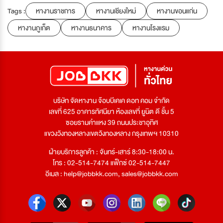
Tags :
หางานราชการ
หางานเชียงใหม่
หางานขอนแก่น
หางานภูเก็ต
หางานธนาคาร
หางานโรงแรม
บริษัท จัดหางาน จ๊อบบีเคเค ดอท คอม จำกัด
เลขที่ 625 อาคารทัศนียา ห้องเลขที่ ยูนิต ดี ชั้น 5
ซอยรามคำแหง 39 ถนนประชาอุทิศ
แขวงวังทองหลางเขตวังทองหลาง กรุงเทพฯ 10310
ฝ่ายบริการลูกค้า : จันทร์-เสาร์ 8:30-18:00 น.
โทร : 02-514-7474 แฟ็กซ์ 02-514-7447
อีเมล :
help@jobbkk.com
,
sales@jobbkk.com