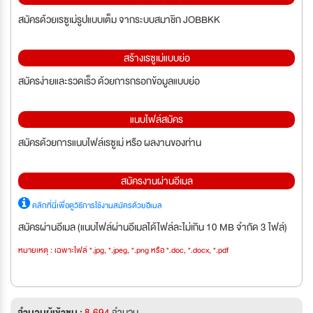
สมัครด้วยเรซูเม่รูปแบบเต็ม จากระบบสมาชิก JOBBKK
สร้างเรซูเม่แบบย่อ
สมัครง่ายและรวดเร็ว ด้วยการกรอกข้อมูลแบบย่อ
แนบไฟล์สมัคร
สมัครด้วยการแนบไฟล์เรซูเม่ หรือ ผลงานของท่าน
สมัครงานผ่านอีเมล
คลิกที่นี่เพื่อดูวิธีการใช้งานสมัครด้วยอีเมล
สมัครผ่านอีเมล (แนบไฟล์ผ่านอีเมลได้ไฟล์ละไม่เกิน 10 MB จำกัด 3 ไฟล์)
หมายเหตุ : เฉพาะไฟล์ *.jpg, *.jpeg, *.png หรือ *.doc, *.docx, *.pdf
จำนวนผู้เข้าชม :
8,694
จำนวน