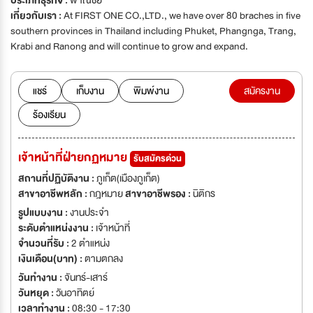
ประเภทธุรกิจ :
พาณิชย์
เกี่ยวกับเรา :
At FIRST ONE CO.,LTD., we have over 80 braches in five
southern provinces in Thailand including Phuket, Phangnga, Trang,
Krabi and Ranong and will continue to grow and expand.
แชร์
เก็บงาน
พิมพ์งาน
สมัครงาน
ร้องเรียน
เจ้าหน้าที่ฝ่ายกฏหมาย
รับสมัครด่วน
สถานที่ปฏิบัติงาน :
ภูเก็ต(เมืองภูเก็ต)
สาขาอาชีพหลัก :
กฎหมาย
สาขาอาชีพรอง :
นิติกร
รูปแบบงาน :
งานประจำ
ระดับตำแหน่งงาน :
เจ้าหน้าที่
จำนวนที่รับ :
2 ตำแหน่ง
เงินเดือน(บาท) :
ตามตกลง
วันทำงาน :
จันทร์-เสาร์
วันหยุด :
วันอาทิตย์
เวลาทำงาน :
08:30 - 17:30