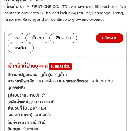
ประเภทธุรกิจ :
พาณิชย์
เกี่ยวกับเรา :
At FIRST ONE CO.,LTD., we have over 80 braches in five
southern provinces in Thailand including Phuket, Phangnga, Trang,
Krabi and Ranong and will continue to grow and expand.
แชร์
เก็บงาน
พิมพ์งาน
สมัครงาน
ร้องเรียน
เจ้าหน้าที่ฝ่ายบุคคล
รับสมัครด่วน
สถานที่ปฏิบัติงาน :
ภูเก็ต(เมืองภูเก็ต)
สาขาอาชีพหลัก :
บุคคล/ฝึกอบรม
สาขาอาชีพรอง :
พนักงานฝ่าย
บุคคล(HR)
รูปแบบงาน :
งานประจำ
ระดับตำแหน่งงาน :
เจ้าหน้าที่
จำนวนที่รับ :
2 ตำแหน่ง
เงินเดือน(บาท) :
ตามตกลง
วันทำงาน :
จันทร์-เสาร์
วันหยุด :
วันอาทิตย์