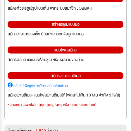
สมัครด้วยเรซูเม่รูปแบบเต็ม จากระบบสมาชิก JOBBKK
สร้างเรซูเม่แบบย่อ
สมัครง่ายและรวดเร็ว ด้วยการกรอกข้อมูลแบบย่อ
แนบไฟล์สมัคร
สมัครด้วยการแนบไฟล์เรซูเม่ หรือ ผลงานของท่าน
สมัครงานผ่านอีเมล
คลิกที่นี่เพื่อดูวิธีการใช้งานสมัครด้วยอีเมล
สมัครผ่านอีเมล (แนบไฟล์ผ่านอีเมลได้ไฟล์ละไม่เกิน 10 MB จำกัด 3 ไฟล์)
หมายเหตุ : เฉพาะไฟล์ *.jpg, *.jpeg, *.png หรือ *.doc, *.docx, *.pdf
จำนวนผู้เข้าชม :
1,820
จำนวน