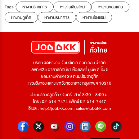
Tags :
หางานราชการ
หางานเชียงใหม่
หางานขอนแก่น
หางานภูเก็ต
หางานธนาคาร
หางานโรงแรม
บริษัท จัดหางาน จ๊อบบีเคเค ดอท คอม จำกัด
เลขที่ 625 อาคารทัศนียา ห้องเลขที่ ยูนิต ดี ชั้น 5
ซอยรามคำแหง 39 ถนนประชาอุทิศ
แขวงวังทองหลางเขตวังทองหลาง กรุงเทพฯ 10310
ฝ่ายบริการลูกค้า : จันทร์-เสาร์ 8:30-18:00 น.
โทร : 02-514-7474 แฟ็กซ์ 02-514-7447
อีเมล :
help@jobbkk.com
,
sales@jobbkk.com