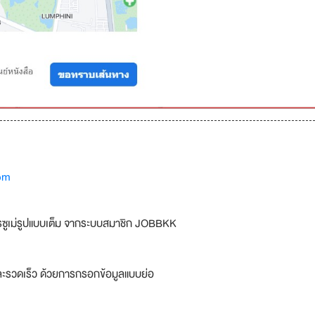
om
รซูเม่รูปแบบเต็ม จากระบบสมาชิก JOBBKK
ละรวดเร็ว ด้วยการกรอกข้อมูลแบบย่อ