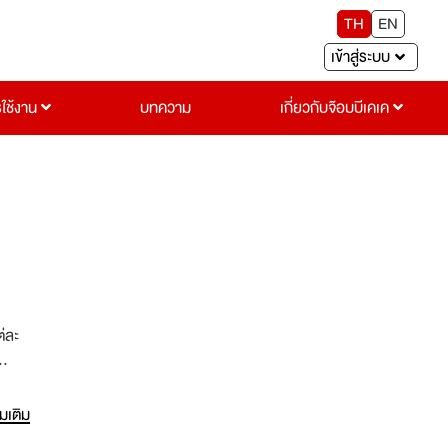
TH
EN
เข้าสู่ระบบ
รใช้งาน
บทความ
เกี่ยวกับจ๊อบบีเคเค
่ละ
่มเติม