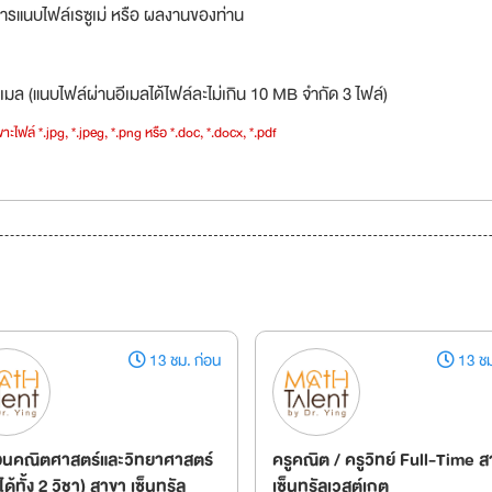
ารแนบไฟล์เรซูเม่ หรือ ผลงานของท่าน
เมล (แนบไฟล์ผ่านอีเมลได้ไฟล์ละไม่เกิน 10 MB จำกัด 3 ไฟล์)
าะไฟล์ *.jpg, *.jpeg, *.png หรือ *.doc, *.docx, *.pdf
13 ชม. ก่อน
13 ชม
อนคณิตศาสตร์และวิทยาศาสตร์
ครูคณิต / ครูวิทย์ Full-Time 
ด้ทั้ง 2 วิชา) สาขา เซ็นทรัล
เซ็นทรัลเวสต์เกต