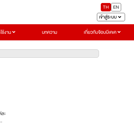
TH
EN
เข้าสู่ระบบ
รใช้งาน
บทความ
เกี่ยวกับจ๊อบบีเคเค
่ละ