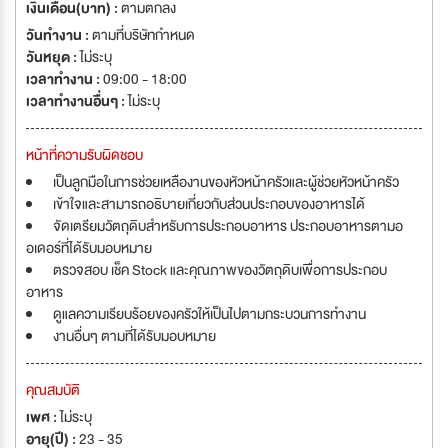
sure to enjoy some well-deserved peace and quality time away from
เงินเดือน(บาท) :
ตามตกลง
the masses, yet only steps away from one of Thailand’s finest
วันทำงาน :
ตามที่บริษัทกำหนด
beaches, Kata Noi beach, on one side, and the picturesque Kata
วันหยุด :
ไม่ระบุ
Town with its ample restaurants and shopping, on the other side.
เวลาทำงาน :
09:00 - 18:00
เวลาทำงานอื่นๆ :
ไม่ระบุ
หน้าที่ความรับผิดชอบ
เป็นลูกมือในการช่วยเหลืองานของหัวหน้าครัวและผู้ช่วยหัวหน้าครัว
เข้าใจและสามารถอธิบายเกี่ยวกับส่วนประกอบของอาหารได้
จัดเตรียมวัตถุดิบสำหรับการประกอบอาหาร ประกอบอาหารตามอ
อเดอร์ที่ได้รับมอบหมาย
ตรวจสอบ เช็ค Stock และคุณภาพของวัตถุดิบเพื่อการประกอบ
อาหาร
ดูแลความเรียบร้อยของครัวให้เป็นไปตามกระบวนการทำงาน
งานอื่นๆ ตามที่ได้รับมอบหมาย
คุณสมบัติ
เพศ :
ไม่ระบุ
อายุ(ปี) :
23 - 35