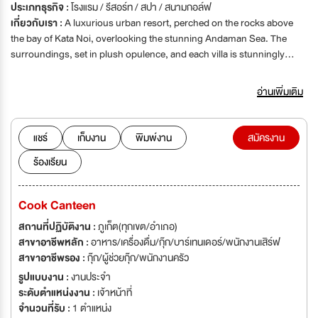
ประเภทธุรกิจ :
โรงแรม / รีสอร์ท / สปา / สนามกอล์ฟ
เกี่ยวกับเรา :
A luxurious urban resort, perched on the rocks above
the bay of Kata Noi, overlooking the stunning Andaman Sea. The
surroundings, set in plush opulence, and each villa is stunningly
designed to make your stay spectacular with modern furnishings.
The best features of our private pool villas are our floor-to-ceiling
อ่านเพิ่มเติม
glass front walls to capture the panoramic ocean views, stunning
sunsets in the West from all rooms and to maximising natural lighting
so that every view is breathtaking. All villa, Deluxe, Grand, Family and
แชร์
เก็บงาน
พิมพ์งาน
สมัครงาน
Honeymoon suite come with free high-speed Wi-Fi, butler service to
ร้องเรียน
anticipate your every need and a large infinity pool on the edge of the
cliffs. When you require some pampering, let our professional spa
therapist come to you in the privacy of your villa. Phuketian inspires
Cook Canteen
dishes at the Living Room restaurant menu. This quality restaurant in
Kata Noi will allow you to taste the real Phuket without having to leave
สถานที่ปฏิบัติงาน :
ภูเก็ต(ทุกเขต/อำเภอ)
the property. Private sunset dining and in-villa barbeques are also a
สาขาอาชีพหลัก :
อาหาร/เครื่องดื่ม/กุ๊ก/บาร์เทนเดอร์/พนักงานเสิร์ฟ
great way to spend some quality time with the one(s) you love, and
สาขาอาชีพรอง :
กุ๊ก/ผู้ช่วยกุ๊ก/พนักงานครัว
this private Villas in Kata Noi is the perfect destination for a
รูปแบบงาน :
งานประจำ
honeymoon, romantic getaways, anniversaries or your wedding in
ระดับตำแหน่งงาน :
เจ้าหน้าที่
Phuket. With only 11 villas at Impiana Private Villas Kata Noi, you are
จำนวนที่รับ :
1 ตำแหน่ง