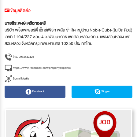
ข้อมูลติดต่อ
นายธีระพงษ์ เครือทองศรี
บริษัท พร็อพเพอร์ตี้ เอ็กซ์เพิร์ท พลัส จำกัด หมู่บ้าน Noble Cube (โนเบิล คิวบ์)
เลขที่ 1104/237 ซอย 4 ถ.พัฒนาการ เขตสวนหลวง กทม. แขวงสวนหลวง เขต
สวนหลวง จังหวัดกรุงเทพมหานคร 10250 ประเทศไทย
โทร. 0984442425
https://www.facebook.com/propertyexpert88
Social Media
Facebook
Skype