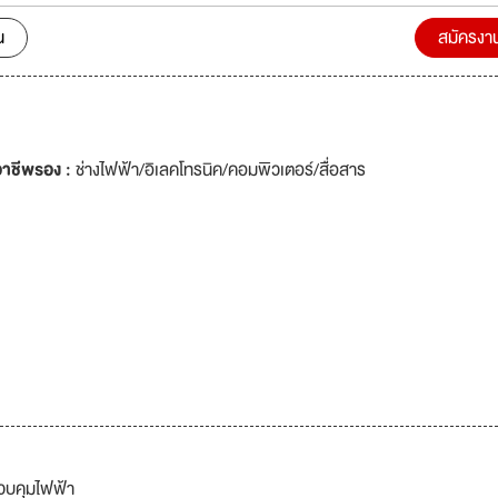
น
สมัครงา
าชีพรอง :
ช่างไฟฟ้า/อิเลคโทรนิค/คอมพิวเตอร์/สื่อสาร
ควบคุมไฟฟ้า