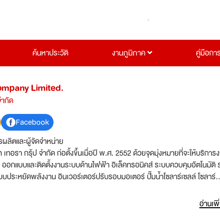
ค้นหาประวัติ
งานภูมิภาค
คู่มือกา
ompany Limited.
จำกัด
Facebook
รผลิตและผู้จัดจำหน่าย
ท เทอรา กรุ้ป จำกัด ก่อตั้งขึ้นเมื่อปี พ.ศ. 2552 ด้วยจุดมุ่งหมายที่จะให้บริการ
า ออกแบบและติดตั้งงานระบบด้านไฟฟ้า อิเล็คทรอนิคส์ ระบบควบคุมอัตโนมัติ
บบประหยัดพลังงาน อินเวอร์เตอร์ปรับรอบมอเตอร์ ปั๊มน้ำโซลาร์เซลล์ โซลาร์
วิจัยพัฒนาและผลิตอุปกรณ์อิเล็คทรอนิคส์กำลัง รวมถึงอุปกรณ์อนุรักษ์พลังง
ให้สามารถแข่งขันได้ทั้งในตลาดภายในประเทศและต่างประเทศ ด้วยคุณภาพแล
อ่านเพิ