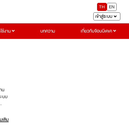
TH
EN
เข้าสู่ระบบ
รใช้งาน
บทความ
เกี่ยวกับจ๊อบบีเคเค
งาน
 ระบบ
านที่
ะ
่มเติม