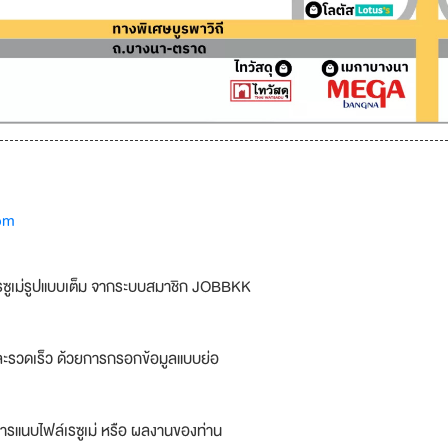
om
รซูเม่รูปแบบเต็ม จากระบบสมาชิก JOBBKK
ละรวดเร็ว ด้วยการกรอกข้อมูลแบบย่อ
ารแนบไฟล์เรซูเม่ หรือ ผลงานของท่าน