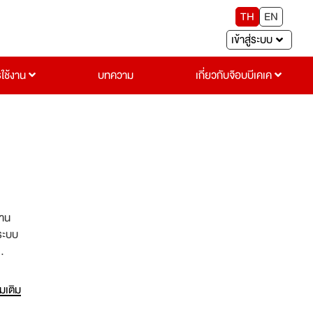
TH
EN
เข้าสู่ระบบ
รใช้งาน
บทความ
เกี่ยวกับจ๊อบบีเคเค
งาน
 ระบบ
านที่
ะ
่มเติม