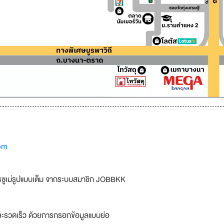
om
รซูเม่รูปแบบเต็ม จากระบบสมาชิก JOBBKK
ละรวดเร็ว ด้วยการกรอกข้อมูลแบบย่อ