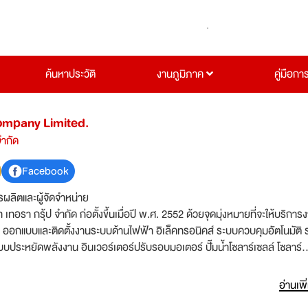
ค้นหาประวัติ
งานภูมิภาค
คู่มือกา
ompany Limited.
จำกัด
Facebook
รผลิตและผู้จัดจำหน่าย
ท เทอรา กรุ้ป จำกัด ก่อตั้งขึ้นเมื่อปี พ.ศ. 2552 ด้วยจุดมุ่งหมายที่จะให้บริการ
า ออกแบบและติดตั้งงานระบบด้านไฟฟ้า อิเล็คทรอนิคส์ ระบบควบคุมอัตโนมัติ
บบประหยัดพลังงาน อินเวอร์เตอร์ปรับรอบมอเตอร์ ปั๊มน้ำโซลาร์เซลล์ โซลาร์
วิจัยพัฒนาและผลิตอุปกรณ์อิเล็คทรอนิคส์กำลัง รวมถึงอุปกรณ์อนุรักษ์พลังง
ให้สามารถแข่งขันได้ทั้งในตลาดภายในประเทศและต่างประเทศ ด้วยคุณภาพแล
อ่านเพิ