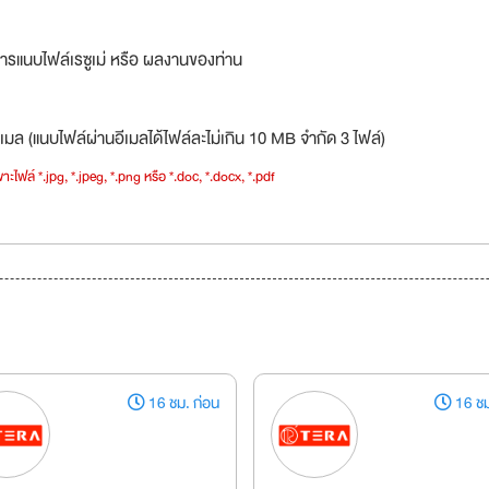
ารแนบไฟล์เรซูเม่ หรือ ผลงานของท่าน
เมล (แนบไฟล์ผ่านอีเมลได้ไฟล์ละไม่เกิน 10 MB จำกัด 3 ไฟล์)
าะไฟล์ *.jpg, *.jpeg, *.png หรือ *.doc, *.docx, *.pdf
16 ชม. ก่อน
16 ชม