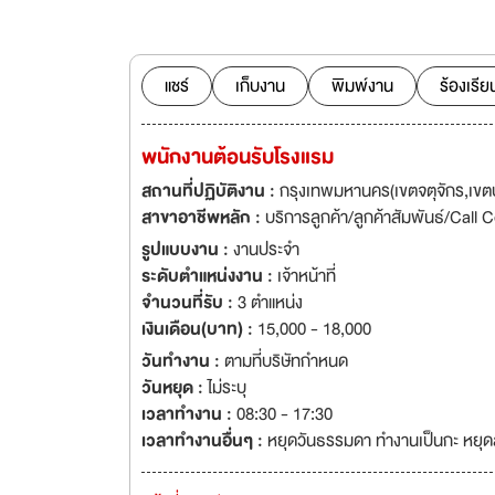
และความชำนาญในงา
ออกแบบรายละเอียด
วิศวกรสุขาภิบาล 
เป็นต้น บริษัทฯ ป
แชร์
เก็บงาน
พิมพ์งาน
ร้องเรีย
ก่อสร้างควบคุมงา
ประสบการณ์ในการอ
พนักงานต้อนรับโรงแรม
ผ่านมา
สถานที่ปฏิบัติงาน :
กรุงเทพมหานคร(เขตจตุจักร,เขตบ
สาขาอาชีพหลัก :
บริการลูกค้า/ลูกค้าสัมพันธ์/Call 
รูปแบบงาน :
งานประจำ
ระดับตำแหน่งงาน :
เจ้าหน้าที่
จำนวนที่รับ :
3 ตำแหน่ง
เงินเดือน(บาท) :
15,000 - 18,000
วันทำงาน :
ตามที่บริษัทกำหนด
วันหยุด :
ไม่ระบุ
เวลาทำงาน :
08:30 - 17:30
เวลาทำงานอื่นๆ :
หยุดวันธรรมดา ทำงานเป็นกะ หยุดส