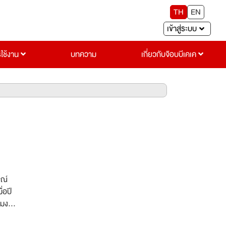
TH
EN
เข้าสู่ระบบ
รใช้งาน
บทความ
เกี่ยวกับจ๊อบบีเคเค
รณ์
่อปี
ุมงาน
บการณ์