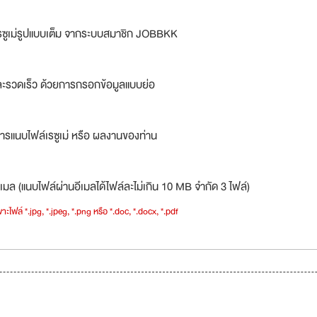
รซูเม่รูปแบบเต็ม จากระบบสมาชิก JOBBKK
ละรวดเร็ว ด้วยการกรอกข้อมูลแบบย่อ
ารแนบไฟล์เรซูเม่ หรือ ผลงานของท่าน
เมล (แนบไฟล์ผ่านอีเมลได้ไฟล์ละไม่เกิน 10 MB จำกัด 3 ไฟล์)
าะไฟล์ *.jpg, *.jpeg, *.png หรือ *.doc, *.docx, *.pdf