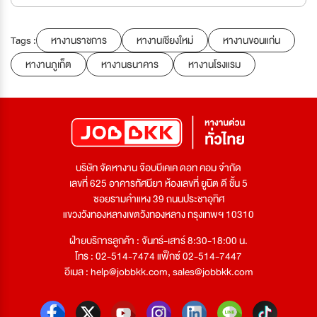
Tags :
หางานราชการ
หางานเชียงใหม่
หางานขอนแก่น
หางานภูเก็ต
หางานธนาคาร
หางานโรงแรม
บริษัท จัดหางาน จ๊อบบีเคเค ดอท คอม จำกัด
เลขที่ 625 อาคารทัศนียา ห้องเลขที่ ยูนิต ดี ชั้น 5
ซอยรามคำแหง 39 ถนนประชาอุทิศ
แขวงวังทองหลางเขตวังทองหลาง กรุงเทพฯ 10310
ฝ่ายบริการลูกค้า : จันทร์-เสาร์ 8:30-18:00 น.
โทร : 02-514-7474 แฟ็กซ์ 02-514-7447
อีเมล :
help@jobbkk.com
,
sales@jobbkk.com