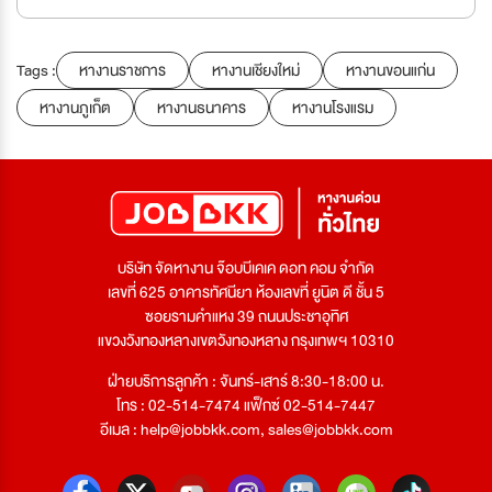
Tags :
หางานราชการ
หางานเชียงใหม่
หางานขอนแก่น
หางานภูเก็ต
หางานธนาคาร
หางานโรงแรม
บริษัท จัดหางาน จ๊อบบีเคเค ดอท คอม จำกัด
เลขที่ 625 อาคารทัศนียา ห้องเลขที่ ยูนิต ดี ชั้น 5
ซอยรามคำแหง 39 ถนนประชาอุทิศ
แขวงวังทองหลางเขตวังทองหลาง กรุงเทพฯ 10310
ฝ่ายบริการลูกค้า : จันทร์-เสาร์ 8:30-18:00 น.
โทร : 02-514-7474 แฟ็กซ์ 02-514-7447
อีเมล :
help@jobbkk.com
,
sales@jobbkk.com