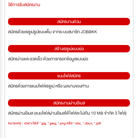
วิธีการรับสมัครงาน
สมัครงานด่วน
สมัครด้วยเรซูเม่รูปแบบเต็ม จากระบบสมาชิก JOBBKK
สร้างเรซูเม่แบบย่อ
สมัครง่ายและรวดเร็ว ด้วยการกรอกข้อมูลแบบย่อ
แนบไฟล์สมัคร
สมัครด้วยการแนบไฟล์เรซูเม่ หรือ ผลงานของท่าน
สมัครงานผ่านอีเมล
สมัครผ่านอีเมล (แนบไฟล์ผ่านอีเมลได้ไฟล์ละไม่เกิน 10 MB จำกัด 3 ไฟล์)
หมายเหตุ : เฉพาะไฟล์ *.jpg, *.jpeg, *.png หรือ *.doc, *.docx, *.pdf