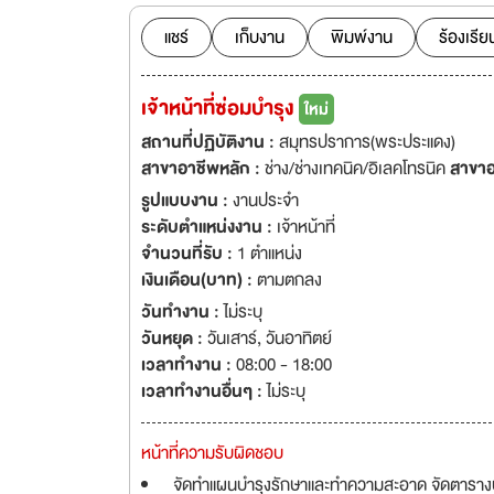
แม็กซิโก โปแลนด์ เป็นต้น นโยบายคุณภาพ (Quality Policy) บริหารงานคุณภ
มาตรฐาน รับผิดชอบ
แชร์
เก็บงาน
พิมพ์งาน
ร้องเรีย
การเติบโตของธุรกิจ
เจ้าหน้าที่ซ่อมบำรุง
ใหม่
สถานที่ปฏิบัติงาน :
สมุทรปราการ(พระประแดง)
สาขาอาชีพหลัก :
ช่าง/ช่างเทคนิค/อิเลคโทรนิค
สาขาอ
รูปแบบงาน :
งานประจำ
ระดับตำแหน่งงาน :
เจ้าหน้าที่
จำนวนที่รับ :
1 ตำแหน่ง
เงินเดือน(บาท) :
ตามตกลง
วันทำงาน :
ไม่ระบุ
วันหยุด :
วันเสาร์
,
วันอาทิตย์
เวลาทำงาน :
08:00 - 18:00
เวลาทำงานอื่นๆ :
ไม่ระบุ
หน้าที่ความรับผิดชอบ
จัดทำแผนบำรุงรักษาและทำความสะอาด จัดตารางบำ