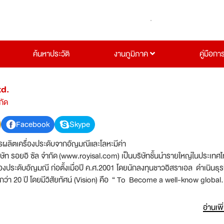
ค้นหาประวัติ
งานภูมิภาค
คู่มือกา
td.
กัด
Facebook
Skype
รผลิตเครื่องประดับจากอัญมณีและโลหะมีค่า
ัท รอยอิ ซัล จำกัด (www.royisal.com) เป็นบริษัทชั้นนำรายใหญ่ในประเทศไท
องประดับอัญมณี ก่อตั้งเมื่อปี ค.ศ.2001 โดยนักลงทุนชาวอิสราเอล ดำเนินธุร
ว่า 20 ปี โดยมีวิสัยทัศน์ (Vision) คือ “ To Become a well-know global
rer” ซึ่งแสดงถึงความมุ่งมั่น พัฒนานวัตกรรมการผลิตและออกแบบ สร้างคว
่างมีเอกลักษณ์ เป็นผู้นำเทรนด์ในการออกแบบเครื่องประดับและอัญมณี มีลูกค
อ่านเพิ
างประเทศ อาทิเช่น สหราชอาณาจักร ออสเตรเลีย แคนาดา สหรัฐอเมริกา บรา