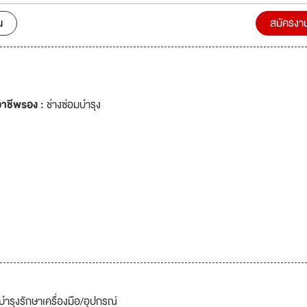
าพ ผลิตสินค้าได้
ใส่ใจ สร้างความพึงพอใจให้ลูกค้า ปัจจุบันบริษัทฯ กำลังขยายการผลิตเพื่อร
น
สมัครงา
อย่างต่อเนื่อง จึงมีความประสงค์รับบุคลากรที่มีความมุ่งมั่น พร้อมรับการ
เปลี่ยนแปลง เรียนรู้สิ่งใหม่ๆตลอดเวลา และพร้อมเติบโตไปกับบริษัทฯ
าชีพรอง :
ช่างซ่อมบำรุง
รุงรักษาเครื่องมือ/อุปกรณ์