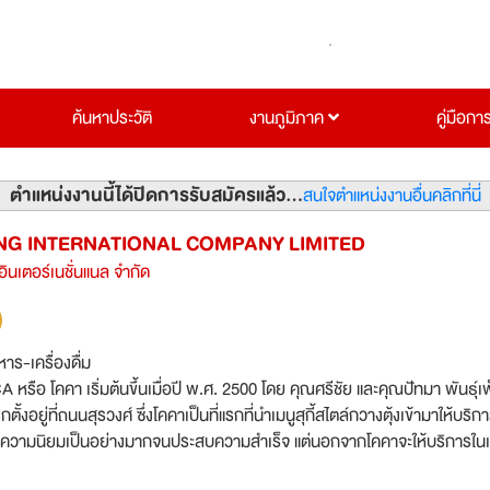
ค้นหาประวัติ
งานภูมิภาค
คู่มือกา
ตำแหน่งงานนี้ได้ปิดการรับสมัครแล้ว...
สนใจตำแหน่งงานอื่นคลิกที่นี่
NG INTERNATIONAL COMPANY LIMITED
 อินเตอร์เนชั่นแนล จำกัด
าร-เครื่องดื่ม
หรือ โคคา เริ่มต้นขึ้นเมื่อปี พ.ศ. 2500 โดย คุณศรีชัย และคุณปัทมา พันธุ์
งอยู่ที่ถนนสุรวงศ์ ซึ่งโคคาเป็นที่แรกที่นำเมนูสุกี้สไตล์กวางตุ้งเข้ามาให้บริก
บความนิยมเป็นอย่างมากจนประสบความสำเร็จ แต่นอกจากโคคาจะให้บริการในเร
ายังได้มีการคิดค้นเมนูใหม่ๆ ขึ้นมีอีกมาย อีกทั้งยังได้นำเชฟฝีมือดีจากฮ่องกงมา