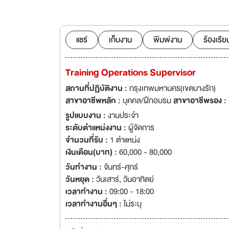
ที่ร้าน เพื่อทำติ่ม
สู่รุ่น ด้วยบริการที่เป็นมิตร ใส่ใจในทุกขั
สามารถ ใจรักงานบร
ทุกตำแหน่งเงินเดือ
แชร์
เก็บงาน
พิมพ์งาน
ร้องเรีย
Training Operations Supervisor
สถานที่ปฏิบัติงาน :
กรุงเทพมหานคร(เขตบางรัก)
สาขาอาชีพหลัก :
บุคคล/ฝึกอบรม
สาขาอาชีพรอง :
รูปแบบงาน :
งานประจำ
ระดับตำแหน่งงาน :
ผู้จัดการ
จำนวนที่รับ :
1 ตำแหน่ง
เงินเดือน(บาท) :
60,000 - 80,000
วันทำงาน :
จันทร์-ศุกร์
วันหยุด :
วันเสาร์
,
วันอาทิตย์
เวลาทำงาน :
09:00 - 18:00
เวลาทำงานอื่นๆ :
ไม่ระบุ