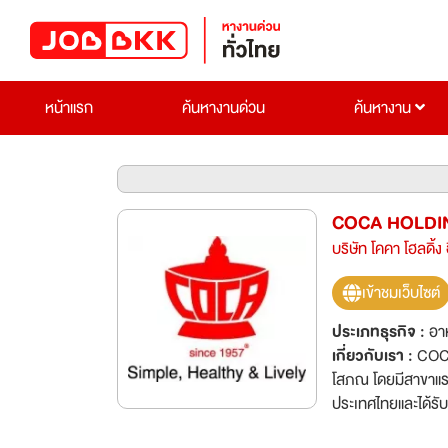
หน้าแรก
ค้นหางานด่วน
ค้นหางาน
COCA HOLDI
บริษัท โคคา โฮลดิ้ง
เข้าชมเว็บไซต์
ประเภทธุรกิจ :
อาห
เกี่ยวกับเรา :
COCA 
โสภณ โดยมีสาขาแรกตั้
ประเทศไทยและได้รั
ของสุกี้แล้ว ที่โคค