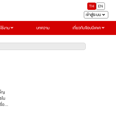
TH
EN
เข้าสู่ระบบ
รใช้งาน
บทความ
เกี่ยวกับจ๊อบบีเคเค
เพ็ญ
ารใน
ื่อง
ประจำ