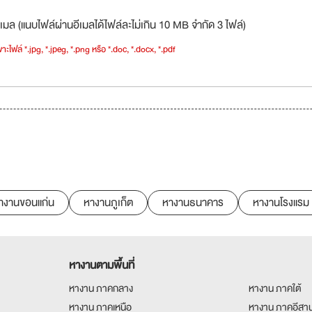
เมล (แนบไฟล์ผ่านอีเมลได้ไฟล์ละไม่เกิน 10 MB จำกัด 3 ไฟล์)
าะไฟล์ *.jpg, *.jpeg, *.png หรือ *.doc, *.docx, *.pdf
างานขอนแก่น
หางานภูเก็ต
หางานธนาคาร
หางานโรงแรม
หางานตามพื้นที่
หางาน ภาคกลาง
หางาน ภาคใต้
หางาน ภาคเหนือ
หางาน ภาคอีสา