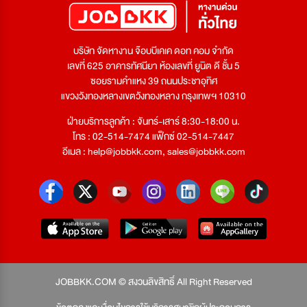
บริษัท จัดหางาน จ๊อบบีเคเค ดอท คอม จำกัด
เลขที่ 625 อาคารทัศนียา ห้องเลขที่ ยูนิต ดี ชั้น 5
ซอยรามคำแหง 39 ถนนประชาอุทิศ
แขวงวังทองหลางเขตวังทองหลาง กรุงเทพฯ 10310
ฝ่ายบริการลูกค้า : จันทร์-เสาร์ 8:30-18:00 น.
โทร : 02-514-7474 แฟ็กซ์ 02-514-7447
อีเมล :
help@jobbkk.com
,
sales@jobbkk.com
JOBBKK.COM © สงวนลิขสิทธิ์ All Right Reserved