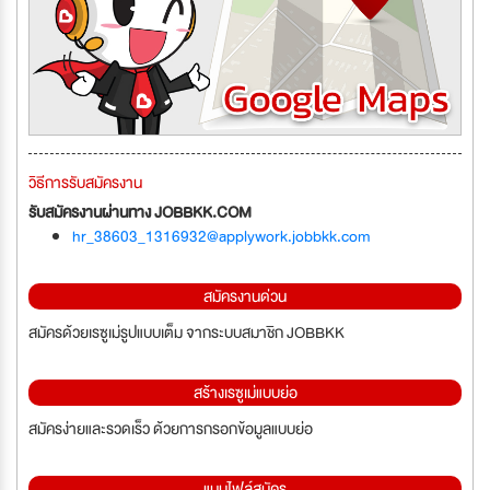
วิธีการรับสมัครงาน
รับสมัครงานผ่านทาง JOBBKK.COM
hr_38603_1316932@applywork.jobbkk.com
สมัครงานด่วน
สมัครด้วยเรซูเม่รูปแบบเต็ม จากระบบสมาชิก JOBBKK
สร้างเรซูเม่แบบย่อ
สมัครง่ายและรวดเร็ว ด้วยการกรอกข้อมูลแบบย่อ
แนบไฟล์สมัคร