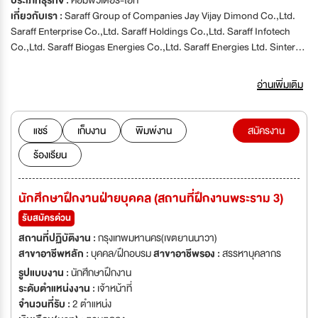
ประเภทธุรกิจ :
คอมพิวเตอร์-ไอที
เกี่ยวกับเรา :
Saraff Group of Companies Jay Vijay Dimond Co.,Ltd.
Saraff Enterprise Co.,Ltd. Saraff Holdings Co.,Ltd. Saraff Infotech
Co.,Ltd. Saraff Biogas Energies Co.,Ltd. Saraff Energies Ltd. Sinter
Plast Thai Ltd. Renewsys Co.,Ltd. Kiseki Green Metals Refining
Co.,Ltd. We are a business group based in Thailand, having
อ่านเพิ่มเติม
diversified interests in Power Sector, Information Technology,
Plastics, Diamonds and Jewelry and Real Estate. We are currently
looking to fill the following position.
แชร์
เก็บงาน
พิมพ์งาน
สมัครงาน
ร้องเรียน
นักศึกษาฝึกงานฝ่ายบุคคล (สถานที่ฝึกงานพระราม 3)
รับสมัครด่วน
สถานที่ปฏิบัติงาน :
กรุงเทพมหานคร(เขตยานนาวา)
สาขาอาชีพหลัก :
บุคคล/ฝึกอบรม
สาขาอาชีพรอง :
สรรหาบุคลากร
รูปแบบงาน :
นักศึกษาฝึกงาน
ระดับตำแหน่งงาน :
เจ้าหน้าที่
จำนวนที่รับ :
2 ตำแหน่ง