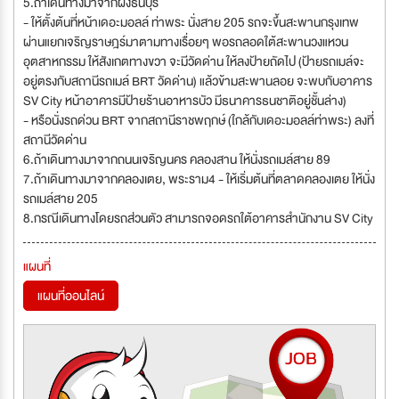
5.ถ้าเดินทางมาจากฝั่งธนบุรี
- ให้ตั้งต้นที่หน้าเดอะมอลล์ ท่าพระ นั่งสาย 205 รถจะขึ้นสะพานกรุงเทพ
ผ่านแยกเจริญราษฎร์มาตามทางเรื่อยๆ พอรถลอดใต้สะพานวงแหวน
อุตสาหกรรม ให้สังเกตทางขวา จะมีวัดด่าน ให้ลงป้ายถัดไป (ป้ายรถเมล์จะ
อยู่ตรงกับสถานีรถเมล์ BRT วัดด่าน) แล้วข้ามสะพานลอย จะพบกับอาคาร
SV City หน้าอาคารมีป้ายร้านอาหารบัว มีธนาคารธนชาติอยู่ชั้นล่าง)
- หรือนั่งรถด่วน BRT จากสถานีราชพฤกษ์ (ใกล้กับเดอะมอลล์ท่าพระ) ลงที่
สถานีวัดด่าน
6.ถ้าเดินทางมาจากถนนเจริญนคร คลองสาน ให้นั่งรถเมล์สาย 89
7.ถ้าเดินทางมาจากคลองเตย, พระราม4 - ให้เริ่มต้นที่ตลาดคลองเตย ให้นั่ง
รถเมล์สาย 205
8.กรณีเดินทางโดยรถส่วนตัว สามารถจอดรถใต้อาคารสำนักงาน SV City
แผนที่
แผนที่ออนไลน์