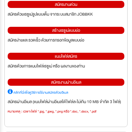
สมัครงานด่วน
สมัครด้วยเรซูเม่รูปแบบเต็ม จากระบบสมาชิก JOBBKK
สร้างเรซูเม่แบบย่อ
สมัครง่ายและรวดเร็ว ด้วยการกรอกข้อมูลแบบย่อ
แนบไฟล์สมัคร
สมัครด้วยการแนบไฟล์เรซูเม่ หรือ ผลงานของท่าน
สมัครงานผ่านอีเมล
คลิกที่นี่เพื่อดูวิธีการใช้งานสมัครด้วยอีเมล
สมัครผ่านอีเมล (แนบไฟล์ผ่านอีเมลได้ไฟล์ละไม่เกิน 10 MB จำกัด 3 ไฟล์)
หมายเหตุ : เฉพาะไฟล์ *.jpg, *.jpeg, *.png หรือ *.doc, *.docx, *.pdf