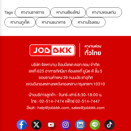
Tags :
หางานราชการ
หางานเชียงใหม่
หางานขอนแก่น
หางานภูเก็ต
หางานธนาคาร
หางานโรงแรม
บริษัท จัดหางาน จ๊อบบีเคเค ดอท คอม จำกัด
เลขที่ 625 อาคารทัศนียา ห้องเลขที่ ยูนิต ดี ชั้น 5
ซอยรามคำแหง 39 ถนนประชาอุทิศ
แขวงวังทองหลางเขตวังทองหลาง กรุงเทพฯ 10310
ฝ่ายบริการลูกค้า : จันทร์-เสาร์ 8:30-18:00 น.
โทร : 02-514-7474 แฟ็กซ์ 02-514-7447
อีเมล :
help@jobbkk.com
,
sales@jobbkk.com