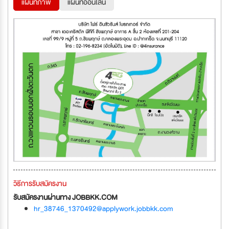
แผนที่ภาพ
แผนที่ออนไลน์
วิธีการรับสมัครงาน
รับสมัครงานผ่านทาง JOBBKK.COM
hr_38746_1370492@applywork.jobbkk.com