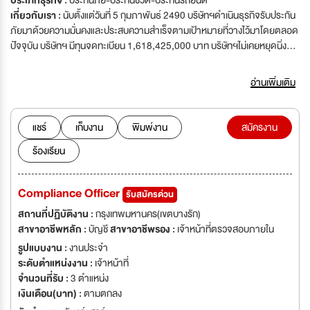
ประเภทธุรกิจ :
ประกันภัย-ประกันชีวิต-ประกันรถยนต์
เกี่ยวกับเรา :
นับตั้งแต่วันที่ 5 กุมภาพันธ์ 2490 บริษัทฯดำเนินธุรกิจรับประกัน
ภัยมาด้วยความมั่นคงและประสบความสำเร็จตามเป้าหมายที่วางไว้มาโดยตลอด
ปัจจุบัน บริษัทฯ มีทุนจดทะเบียน 1,618,425,000 บาท บริษัทฯไม่เคยหยุดนิ่งที่
จะพัฒนาการให้บริการทั้งระบบเทคโนโลยีและระบบปฏิบัติงาน ของตัวแทนและ
พนักงานเพื่อตอบสนองความต้องการของลูกค้าได้อย่างเหนือความคาดหมาย
อ่านเพิ่มเติม
ความสำเร็จของมิตรแท้ประกันภัยในวันนี้เกิดจากความไว้วางใจของลูกค้าทุกคนที่
มั่นใจเลือกเราให้เป็น เพื่อนแท้ที่คอยอยู่เคียงข้างเพื่อสร้างความอุ่นใจในทรัพย์สิน
อันมีค่าตลอดเวลา นับเป็นกำลังใจและแรงสนับสนุนอันมีคุณค่าอย่างยิ่งที่ทำให้เรา
แชร์
เก็บงาน
พิมพ์งาน
สมัครงาน
มีความมุ่งมั่นพัฒนาการบริการอย่างดีเลิศและกรมธรรม์ที่มีความคุ้มครองที่
ร้องเรียน
ครอบคลุม อย่างคุ้มค่าเพื่อตอบแทนผู้มีอุปการะคุณของเราทุกคน มิตรแท้ประกัน
ภัยมีความมุ่งมั่นอย่างแรงกล้าและพร้อมที่จะเป็นเพื่อนแท้ เคียงข้างคนไทยด้วย
งานบริการที่เปี่ยมด้วยคุณภาพ...ด้วยความเป็นมิตรแท้ตลอด ไป
Compliance Officer
รับสมัครด่วน
.......................................................................................
...................... นโยบายการรับสมัครงาน * ตำแหน่งงานที่ประกาศ ไม่
สถานที่ปฏิบัติงาน :
กรุงเทพมหานคร(เขตบางรัก)
เกี่ยวข้องกับ งานขายประกันภัย/ทำยอดฯ ใดๆ
สาขาอาชีพหลัก :
บัญชี
สาขาอาชีพรอง :
เจ้าหน้าที่ตรวจสอบภายใน
รูปแบบงาน :
งานประจำ
ระดับตำแหน่งงาน :
เจ้าหน้าที่
จำนวนที่รับ :
3 ตำแหน่ง
เงินเดือน(บาท) :
ตามตกลง