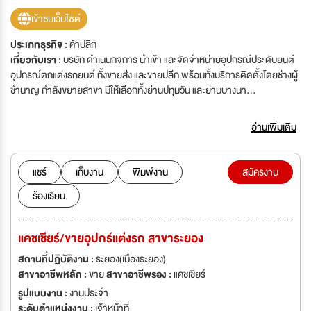
เข้าชมเว็บไซต์
ประเภทธุรกิจ :
ค้าปลีก
เกี่ยวกับเรา :
บริษัท ดำเนินกิจการ นำเข้า และจัดจำหน่ายอุปกรณ์ประดับยนต์
อุปกรณ์ตกแต่งรถยนต์ ทั้งขายส่ง และขายปลีก พร้อมทั้งบริการติดตั้งโดยช่างผู้
ชำนาญ กำลังขยายสาขา มีให้เลือกทั้งย่านปทุมวัน และย่านบางนา
บางพลี ปริมณฑล และต่างจังหวัด สำนักงานตั้งอยู่ที่ 1716 ซอยบางนา-ตราด
48 (แยกวัดศรีเอี่ยม) ถ.บางนา-ตราด กม.4 แขวงบางนา เขตบางนา กรุงเทพฯ
อ่านเพิ่มเติม
10260
แชร์
เก็บงาน
พิมพ์งาน
สมัครงาน
ร้องเรียน
แคชเชียร์/ขายอุปกร์แต่งรถ สาขาระยอง
สถานที่ปฏิบัติงาน :
ระยอง(เมืองระยอง)
สาขาอาชีพหลัก :
ขาย
สาขาอาชีพรอง :
แคชเชียร์
รูปแบบงาน :
งานประจำ
ระดับตำแหน่งงาน :
เจ้าหน้าที่