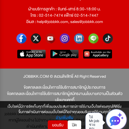
ฝ่ายบริการลูกค้า : จันทร์-เสาร์ 8:30-18:00 น.
โทร : 02-514-7474 แฟ็กซ์ 02-514-7447
อีเมล :
help@jobbkk.com
,
sales@jobbkk.com
JOBBKK.COM © สงวนลิขสิทธิ์ All Right Reserved
ข้อตกลงและเงื่อนไขการใช้บริการสมาชิกผู้ประกอบการ
ข้อตกลงและเงื่อนไขการใช้บริการสมาชิกผู้สมัครงาน
นโยบายความเป็นส่วนตัว
นโยบายคุกกี้
เว็บไซต์นี้มีการจัดเก็บคุกกี้เพื่อมอบประสบการณ์การใช้งานเว็บไซต์ของคุณให้ดียิ่ง
ขึ้นการดำเนินการต่อบนเว็บไซต์นี้ถือว่าคุณยอมรับการใช้งานคุกกี้
jobbkk มีเพียงเว็บเดียวเท่านั้น ไม่มีเว็บเครือข่าย โปรดอย่าหลงเชื่อผู้แอบอ้าง และ
อ่านเพิ่มเติม
หากผู้ใดแอบอ้าง ไม่ว่าทาง Email, โทรศัพท์, SMS หรือทางใดก็ตาม จะถูก
ยอมรับ
ปิด
ดำเนินคดีตามที่กฎหมายบัญญัติไว้สูงสุด