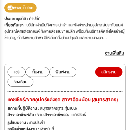
เข้าชมเว็บไซต์
ประเภทธุรกิจ :
ค้าปลีก
เกี่ยวกับเรา :
บริษัท ดำเนินกิจการ นำเข้า และจัดจำหน่ายอุปกรณ์ประดับยนต์
อุปกรณ์ตกแต่งรถยนต์ ทั้งขายส่ง และขายปลีก พร้อมทั้งบริการติดตั้งโดยช่างผู้
ชำนาญ กำลังขยายสาขา มีให้เลือกทั้งย่านปทุมวัน และย่านบางนา
บางพลี ปริมณฑล และต่างจังหวัด สำนักงานตั้งอยู่ที่ 1716 ซอยบางนา-ตราด
48 (แยกวัดศรีเอี่ยม) ถ.บางนา-ตราด กม.4 แขวงบางนา เขตบางนา กรุงเทพฯ
อ่านเพิ่มเติม
10260
แชร์
เก็บงาน
พิมพ์งาน
สมัครงาน
ร้องเรียน
แคชเชียร์/ขายอุปกร์แต่งรถ สาขาอ้อมน้อย (สมุทรสาคร)
สถานที่ปฏิบัติงาน :
สมุทรสาคร(กระทุ่มแบน)
สาขาอาชีพหลัก :
ขาย
สาขาอาชีพรอง :
แคชเชียร์
รูปแบบงาน :
งานประจำ
ระดับตำแหน่งงาน :
เจ้าหน้าที่