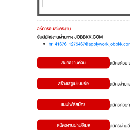
วิธีการรับสมัครงาน
รับสมัครงานผ่านทาง JOBBKK.COM
hr_41676_1275467@applywork.jobbkk.co
สมัครงานด่วน
สมัครด้วยเ
สร้างเรซูเม่แบบย่อ
สมัครง่ายแ
แนบไฟล์สมัคร
สมัครด้วยก
สมัครงานผ่านอีเมล
สมัครผ่านอี