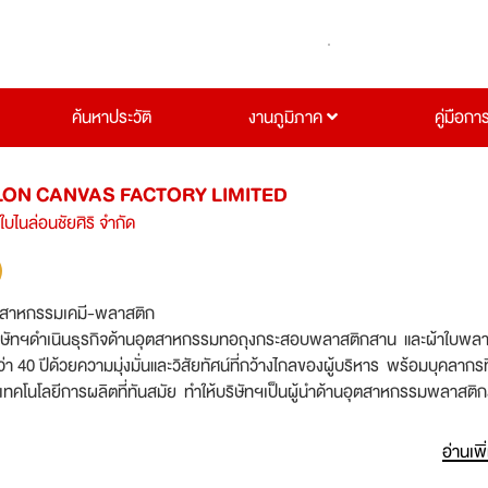
ค้นหาประวัติ
งานภูมิภาค
คู่มือกา
YLON CANVAS FACTORY LIMITED
ใบไนล่อนชัยศิริ จำกัด
ตสาหกรรมเคมี-พลาสติก
ัทฯดำเนินธุรกิจด้านอุตสาหกรรมทอถุงกระสอบพลาสติกสาน และผ้าใบพล
 40 ปีด้วยความมุ่งมั่นและวิสัยทัศน์ที่กว้างไกลของผู้บริหาร พร้อมบุคลากรที
เทคโนโลยีการผลิตที่ทันสมัย ทำให้บริษัทฯเป็นผู้นำด้านอุตสาหกรรมพลาสต
ิจการอย่างต่อเนื่อง และต้องการผู้ร่วมงานที่มีความรู้ความสามารถ ต้องกา
่อมาร่วมงานกับบริษัทฯดังนี้ Chaisiri Nylon Canvas Factory Co
อ่านเพิ
e of the leading companies in the plastic industry in Samut Sakhon, is