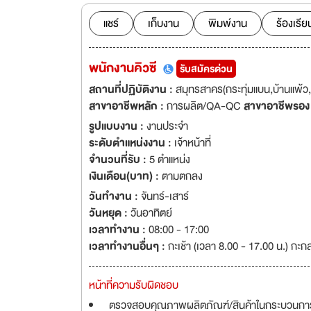
looking for a pote
แชร์
เก็บงาน
พิมพ์งาน
ร้องเรีย
พนักงานคิวซี
รับสมัครด่วน
สถานที่ปฏิบัติงาน :
สมุทรสาคร(กระทุ่มแบน,บ้านแพ้ว
สาขาอาชีพหลัก :
การผลิต/QA-QC
สาขาอาชีพรอง
รูปแบบงาน :
งานประจำ
ระดับตำแหน่งงาน :
เจ้าหน้าที่
จำนวนที่รับ :
5 ตำแหน่ง
เงินเดือน(บาท) :
ตามตกลง
วันทำงาน :
จันทร์-เสาร์
วันหยุด :
วันอาทิตย์
เวลาทำงาน :
08:00 - 17:00
เวลาทำงานอื่นๆ :
กะเช้า (เวลา 8.00 - 17.00 น.) กะก
หน้าที่ความรับผิดชอบ
ตรวจสอบคุณภาพผลิตภัณฑ์/สินค้าในกระบวนกา