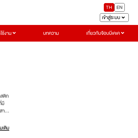
TH
EN
เข้าสู่ระบบ
รใช้งาน
บทความ
เกี่ยวกับจ๊อบบีเคเค
าสติก
่มี
ิกสาน
รความ
่มเติม