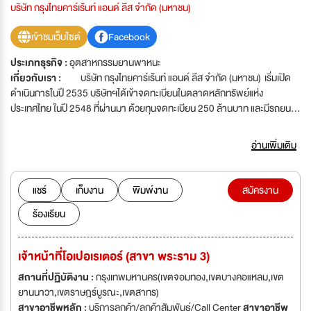
บริษัท กรุงไทยคาร์เร้นท์ แอนด์ ลีส จำกัด (มหาชน)
เข้าชมเว็บไซต์
Facebook
ประเภทธุรกิจ :
อุตสาหกรรมยานพาหนะ
เกี่ยวกับเรา :
บริษัท กรุงไทยคาร์เร้นท์ แอนด์ ลีส จำกัด (มหาชน) เริ่มเปิด
ดำเนินการในปี 2535 บริษัทฯได้เข้าจดทะเบียนในตลาดหลักทรัพย์แห่ง
ประเทศไทย ในปี 2548 ที่ผ่านมา ด้วยทุนจดทะเบียน 250 ล้านบาท และมีรถยนต์
ให้เช่ามากกว่า 11,000 คันในปัจจุบัน โดยให้บริการเช่ารถยนต์ประเภทต่าง ๆ ทั้ง
ระยะสั้นและระยะยาว ให้แก่ลูกค้าองค์กรที่เป็นภาครัฐและบริษัทเอกชน รวมถึง
อ่านเพิ่มเติม
บุคคลทั่วไป มากกว่า 2,000 ราย ด้วยนโยบายที่เน้นการให้บริการที่ดีเยี่ยม
และยึดมั่นในการสร้างความพึงพอใจสูงสุดแก่ลูกค้า การทำงานแบบพันธมิตร
และเน้นผลเป็นเลิศในการทำงานกับคู่ค้าทุก ๆ ราย รวมถึงการปรับปรุงระบบงาน
แชร์
เก็บงาน
พิมพ์งาน
สมัครงาน
เพื่อให้เกิดการพัฒนางานบริการที่ดียิ่งขึ้น พร้อมพลังกลุ่มธุรกิจยานยนต์ครบ
ร้องเรียน
วงจรที่แข่งแกร่ง KCAR Group ประกอบด้วย ธุรกิจรถเช่าระยะสั้น - ระยะยาว
โชว์รูมและศูนย์บริการมาตรฐาน (อาทิ โตโยต้า, นิสสัน, มิตซูบิชิ, และรถนำเข้า)
ตลอดจนธุรกิจเกี่ยวเนื่อง (อาทิ ศูนย์ซ่อมบำรุงซุปเปอร์คาร์, ธุรกิจประดับยนต์
เจ้าหน้าที่โอเปอเรเตอร์ (สาขา พระราม 3)
พรีเมี่ยม, พื้นที่เช่าสำหรับตลาดรถมือสอง, ธุรกิจนายหน้าประกันวินาศภัย
เป็นต้น) KCAR Group ประกอบด้วย 1. บริษัท กรุงไทยคาร์เร้นท์ แอนด์ ลีส
สถานที่ปฏิบัติงาน :
กรุงเทพมหานคร(เขตจอมทอง,เขตบางคอแหลม,เขต
จำกัด (มหาชน) (Kcar) 2. บริษัท กรุงไทย ออโตโมบิล จำกัด (Toyota Sure) 3.
ยานนาวา,เขตราษฎร์บูรณะ,เขตสาทร)
บริษัท สยามนิสสัน กรุงไทย จำกัด 4. บริษัท โตโยต้า กรุงไทย จำกัด 5. บริษัท
สาขาอาชีพหลัก :
บริการลูกค้า/ลูกค้าสัมพันธ์/Call Center
สาขาอาชีพ