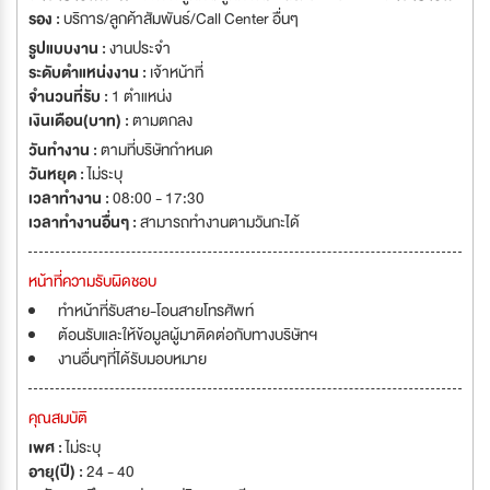
คาร์ลอฟท์ ออโต้ อิมพอร์ต จำกัด 6. บริษัท มิตซูบิชิ อิมเพรสชั่น จำกัด 7. บริษัท
รอง :
บริการ/ลูกค้าสัมพันธ์/Call Center อื่นๆ
อีลิท ซุปเปอร์คาร์ จำกัด 8. บริษัท เบสท์บาย อินชัวร์ โบรคเกอร์ จำกัด 9. บริษัท
รูปแบบงาน :
งานประจำ
แอสเซ้นด์ ออโต้ พาร์ท จำกัด 10. บริษัท ฮัมมิ่ง คาร์ สตูดิโอ จำกัด 11. บริษัท
ระดับตำแหน่งงาน :
เจ้าหน้าที่
เมโทรโมบิล จำกัด KCAR Group มีแผนขยายธุรกิจอย่างต่อเนื่องจึงต้องการทีม
จำนวนที่รับ :
1 ตำแหน่ง
งานที่มีศักยภาพ เพื่อเข้าร่วมงาน เพื่อพัฒนาและเติบโตไปกับองค์กรอย่างมั่นคง
เงินเดือน(บาท) :
ตามตกลง
และยั่งยืน
วันทำงาน :
ตามที่บริษัทกำหนด
วันหยุด :
ไม่ระบุ
เวลาทำงาน :
08:00 - 17:30
เวลาทำงานอื่นๆ :
สามารถทำงานตามวันกะได้
หน้าที่ความรับผิดชอบ
ทำหน้าที่รับสาย-โอนสายโทรศัพท์
ต้อนรับและให้ข้อมูลผู้มาติดต่อกับทางบริษัทฯ
งานอื่นๆที่ได้รับมอบหมาย
คุณสมบัติ
เพศ :
ไม่ระบุ
อายุ(ปี) :
24 - 40