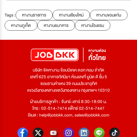
Tags :
หางานราชการ
หางานเชียงใหม่
หางานขอนแก่น
หางานภูเก็ต
หางานธนาคาร
หางานโรงแรม
บริษัท จัดหางาน จ๊อบบีเคเค ดอท คอม จำกัด
เลขที่ 625 อาคารทัศนียา ห้องเลขที่ ยูนิต ดี ชั้น 5
ซอยรามคำแหง 39 ถนนประชาอุทิศ
แขวงวังทองหลางเขตวังทองหลาง กรุงเทพฯ 10310
ฝ่ายบริการลูกค้า : จันทร์-เสาร์ 8:30-18:00 น.
โทร : 02-514-7474 แฟ็กซ์ 02-514-7447
อีเมล :
help@jobbkk.com
,
sales@jobbkk.com