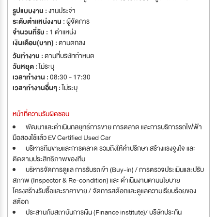
คาร์ลอฟท์ ออโต้ อิมพอร์ต จำกัด 6. บริษัท มิตซูบิชิ อิมเพรสชั่น จำกัด 7. บริษัท
รูปแบบงาน :
งานประจำ
อีลิท ซุปเปอร์คาร์ จำกัด 8. บริษัท เบสท์บาย อินชัวร์ โบรคเกอร์ จำกัด 9. บริษัท
ระดับตำแหน่งงาน :
ผู้จัดการ
แอสเซ้นด์ ออโต้ พาร์ท จำกัด 10. บริษัท ฮัมมิ่ง คาร์ สตูดิโอ จำกัด 11. บริษัท
จำนวนที่รับ :
1 ตำแหน่ง
เมโทรโมบิล จำกัด KCAR Group มีแผนขยายธุรกิจอย่างต่อเนื่องจึงต้องการทีม
เงินเดือน(บาท) :
ตามตกลง
งานที่มีศักยภาพ เพื่อเข้าร่วมงาน เพื่อพัฒนาและเติบโตไปกับองค์กรอย่างมั่นคง
วันทำงาน :
ตามที่บริษัทกำหนด
และยั่งยืน
วันหยุด :
ไม่ระบุ
เวลาทำงาน :
08:30 - 17:30
เวลาทำงานอื่นๆ :
ไม่ระบุ
หน้าที่ความรับผิดชอบ
พัฒนาและดำเนินกลยุทธ์การขาย การตลาด และการบริการรถไฟฟ้า
มือสองใช้แล้ว EV Certified Used Car
บริหารทีมขายและการตลาด รวมถึงให้คำปรึกษา สร้างแรงจูงใจ และ
ติดตามประสิทธิภาพของทีม
บริหารจัดการดูแล การรับรถเข้า (Buy-in) / การตรวจประเมินและปรับ
สภาพ (Inspector & Re-condition) และ ดำเนินงานตามนโยบาย
โครงสร้างรับซื้อและราคาขาย / จัดการสต๊อกและดูแลความเรียบร้อยของ
สต๊อก
ประสานกับสถาบันการเงิน (Finance institute)/ บริษัทประกัน