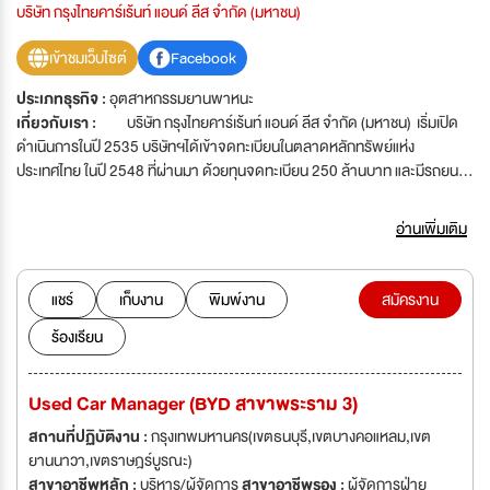
บริษัท กรุงไทยคาร์เร้นท์ แอนด์ ลีส จำกัด (มหาชน)
เข้าชมเว็บไซต์
Facebook
ประเภทธุรกิจ :
อุตสาหกรรมยานพาหนะ
เกี่ยวกับเรา :
บริษัท กรุงไทยคาร์เร้นท์ แอนด์ ลีส จำกัด (มหาชน) เริ่มเปิด
ดำเนินการในปี 2535 บริษัทฯได้เข้าจดทะเบียนในตลาดหลักทรัพย์แห่ง
ประเทศไทย ในปี 2548 ที่ผ่านมา ด้วยทุนจดทะเบียน 250 ล้านบาท และมีรถยนต์
ให้เช่ามากกว่า 11,000 คันในปัจจุบัน โดยให้บริการเช่ารถยนต์ประเภทต่าง ๆ ทั้ง
ระยะสั้นและระยะยาว ให้แก่ลูกค้าองค์กรที่เป็นภาครัฐและบริษัทเอกชน รวมถึง
อ่านเพิ่มเติม
บุคคลทั่วไป มากกว่า 2,000 ราย ด้วยนโยบายที่เน้นการให้บริการที่ดีเยี่ยม
และยึดมั่นในการสร้างความพึงพอใจสูงสุดแก่ลูกค้า การทำงานแบบพันธมิตร
และเน้นผลเป็นเลิศในการทำงานกับคู่ค้าทุก ๆ ราย รวมถึงการปรับปรุงระบบงาน
แชร์
เก็บงาน
พิมพ์งาน
สมัครงาน
เพื่อให้เกิดการพัฒนางานบริการที่ดียิ่งขึ้น พร้อมพลังกลุ่มธุรกิจยานยนต์ครบ
ร้องเรียน
วงจรที่แข่งแกร่ง KCAR Group ประกอบด้วย ธุรกิจรถเช่าระยะสั้น - ระยะยาว
โชว์รูมและศูนย์บริการมาตรฐาน (อาทิ โตโยต้า, นิสสัน, มิตซูบิชิ, และรถนำเข้า)
ตลอดจนธุรกิจเกี่ยวเนื่อง (อาทิ ศูนย์ซ่อมบำรุงซุปเปอร์คาร์, ธุรกิจประดับยนต์
Used Car Manager (BYD สาขาพระราม 3)
พรีเมี่ยม, พื้นที่เช่าสำหรับตลาดรถมือสอง, ธุรกิจนายหน้าประกันวินาศภัย
เป็นต้น) KCAR Group ประกอบด้วย 1. บริษัท กรุงไทยคาร์เร้นท์ แอนด์ ลีส
สถานที่ปฏิบัติงาน :
กรุงเทพมหานคร(เขตธนบุรี,เขตบางคอแหลม,เขต
จำกัด (มหาชน) (Kcar) 2. บริษัท กรุงไทย ออโตโมบิล จำกัด (Toyota Sure) 3.
ยานนาวา,เขตราษฎร์บูรณะ)
บริษัท สยามนิสสัน กรุงไทย จำกัด 4. บริษัท โตโยต้า กรุงไทย จำกัด 5. บริษัท
สาขาอาชีพหลัก :
บริหาร/ผู้จัดการ
สาขาอาชีพรอง :
ผู้จัดการฝ่าย