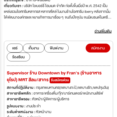
ประเภทธุรกิจ :
อาหาร-เครื่องดื่ม
เกี่ยวกับเรา :
บริษัท ไอเบอร์รี่ โฮมเมด จำกัด ก่อตั้งขึ้นเมื่อปี พ.ศ. 2542 เป็น
แหล่งรวมไอศกรีมหลากรส หลากสไตล์ ในนามร้านไอศกรีม iberry หลังจากนั้น
ได้พัฒนาองค์กรและขยายกิจการมาเรื่อย ๆ จนถึงปัจจุบัน จนมีแบรนด์ในเครือ
บริษัทมากมาย เช่น ร้านอาหารไทย-ฟิวชั่น “กับข้าวกับปลา” ร้านอาหารไทย-
สตรีทฟู้ด “รสนิยม” ร้านอาหารสไตล์ซีฟู้ด “โรงสีโภชนา” ร้านกาแฟ
อ่านเพิ่มเติม
“Iberista” และอื่นๆ มากกว่า 40 สาขาในห้างสรรพสินค้าชั้นนำในเขตกรุงเทพ
มหานครเเละปริมณฑล
แชร์
เก็บงาน
พิมพ์งาน
สมัครงาน
ร้องเรียน
Supervisor ร้าน Downtown by Fran's (ร้านอาหาร
ยุโรป) MRT สีลม/สาทร
รับสมัครด่วน
สถานที่ปฏิบัติงาน :
กรุงเทพมหานคร(เขตบางกะปิ,เขตบางรัก,เขตปทุมวัน)
สาขาอาชีพหลัก :
อาหาร/เครื่องดื่ม/กุ๊ก/บาร์เทนเดอร์/พนักงานเสิร์ฟ
สาขาอาชีพรอง :
หัวหน้า/ผู้จัดการ/ผู้บริหาร
รูปแบบงาน :
งานประจำ
ระดับตำแหน่งงาน :
หัวหน้างาน