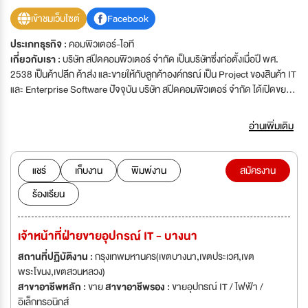
เข้าชมเว็บไซต์
Facebook
ประเภทธุรกิจ :
คอมพิวเตอร์-ไอที
เกี่ยวกับเรา :
บริษัท สปีดคอมพิวเตอร์ จำกัด เป็นบริษัทซึ่งก่อตั้งเมื่อปี พศ.
2538 เป็นค้าปลีก ค้าส่ง และขายให้กับลูกค้าองค์กรณ์ เป็น Project ของสินค้า IT
และ Enterprise Software ปัจจุบัน บริษัท สปีดคอมพิวเตอร์ จำกัด ได้เปิดขยาย
สาขาไปตามห้างสรรพสินค้าชั้นนำต่างๆ ในมุมมองต่อลูกค้า บริษัท สปีด
คอมพิวเตอร์ จำกัด ถือคติว่า "หัวใจคือบริการ" ในแง่มุมของพนักงานภายใน
อ่านเพิ่มเติม
องค์กร การปกครองภายในองค์กรเป็นไปในรูปแบบกึ่งบริษัท กึ่งครอบครัว มีความ
เกื้อหนุนซึ่งกันและกัน ซึ่งพนักงานในบริษัททุกตำแหน่ง มีโอกาศที่จะได้เลื่อน
ตำแหน่งที่จะพิจารณาจากผลงานเป็นหลัก บริษัท สปีดคอมพิวเตอร์ จำกัด เล็ง
แชร์
เก็บงาน
พิมพ์งาน
สมัครงาน
เห็นถึงความสำคัญของทรัพยากรบุคคลและได้เปิดรับสมัครพนักงานหลาย
ร้องเรียน
ตำแหน่ง มาร่วมเป็นส่วนหนึงของครอบครัว สปีด คอมพิวเตอร์ เพื่อความ
ก้าวหน้าและมั่นคงในอาชีพของคุณ
เจ้าหน้าที่ฝ่ายขายอุปกรณ์ IT - บางนา
สถานที่ปฏิบัติงาน :
กรุงเทพมหานคร(เขตบางนา,เขตประเวศ,เขต
พระโขนง,เขตสวนหลวง)
สาขาอาชีพหลัก :
ขาย
สาขาอาชีพรอง :
ขายอุปกรณ์ IT / ไฟฟ้า /
อิเล็กทรอนิกส์