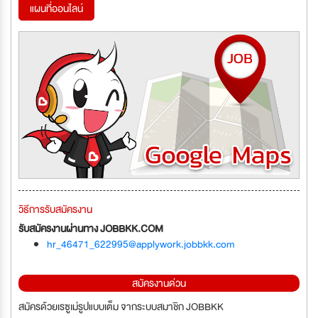
แผนที่ออนไลน์
วิธีการรับสมัครงาน
รับสมัครงานผ่านทาง JOBBKK.COM
hr_46471_622995@applywork.jobbkk.com
สมัครงานด่วน
สมัครด้วยเรซูเม่รูปแบบเต็ม จากระบบสมาชิก JOBBKK