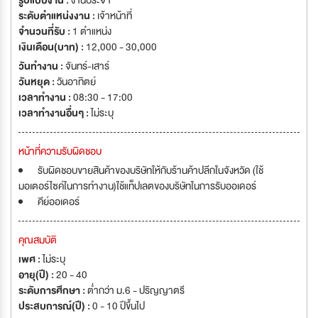
รูปแบบงาน :
งานประจำ
แปซิฟิกได้เป็นอย่างดี บริษัท ดีเคเอสเอช (ประเทศไทย) จำกัด แบ่งการให้บริการ
ระดับตำแหน่งงาน :
เจ้าหน้าที่
ออกเป็น 4 หน่วยธุรกิจตามความเชี่ยวชาญเฉพาะด้านได้แก่ หน่วยธุรกิจ
จำนวนที่รับ :
1 ตำแหน่ง
ผลิตภัณฑ์อุปโภคบริโภค (Consumer Goods) หน่วยธุรกิจผลิตภัณฑ์เพื่อ
เงินเดือน(บาท) :
12,000 - 30,000
สุขภาพ (Healthcare) หน่วยธุรกิจผลิตภัณฑ์และวัตถุดิบอุตสาหกรรม
วันทำงาน :
จันทร์-เสาร์
(Performance Materials) หน่วยธุรกิจเทคโนโลยี (Technology) และฝ่าย
วันหยุด :
วันอาทิตย์
บริหารงานส่วนกลาง (Central Service)
เวลาทำงาน :
08:30 - 17:00
เวลาทำงานอื่นๆ :
ไม่ระบุ
หน้าที่ความรับผิดชอบ
รับผิดชอบขายสินค้าของบริษัทให้กับร้านค้าปลีกในจังหวัด (ใช้
มอเตอร์ไซค์ในการทำงาน)ใช้แท็ปเลตของบริษัทในการรับออเดอร์
คีย์ออเดอร์
คุณสมบัติ
เพศ :
ไม่ระบุ
อายุ(ปี) :
20 - 40
ระดับการศึกษา :
ต่ำกว่า ม.6 - ปริญญาตรี
ประสบการณ์(ปี) :
0 - 10 ปีขึ้นไป