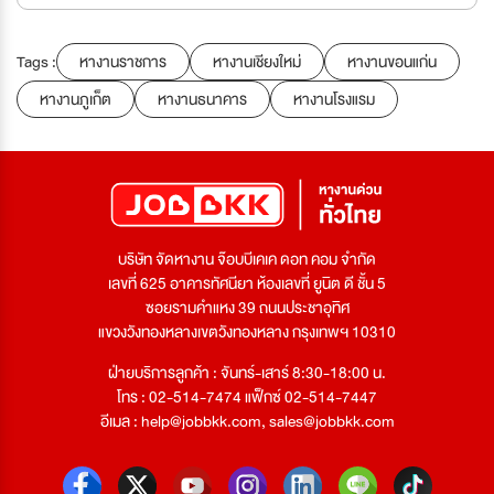
Tags :
หางานราชการ
หางานเชียงใหม่
หางานขอนแก่น
หางานภูเก็ต
หางานธนาคาร
หางานโรงแรม
บริษัท จัดหางาน จ๊อบบีเคเค ดอท คอม จำกัด
เลขที่ 625 อาคารทัศนียา ห้องเลขที่ ยูนิต ดี ชั้น 5
ซอยรามคำแหง 39 ถนนประชาอุทิศ
แขวงวังทองหลางเขตวังทองหลาง กรุงเทพฯ 10310
ฝ่ายบริการลูกค้า : จันทร์-เสาร์ 8:30-18:00 น.
โทร : 02-514-7474 แฟ็กซ์ 02-514-7447
อีเมล :
help@jobbkk.com
,
sales@jobbkk.com