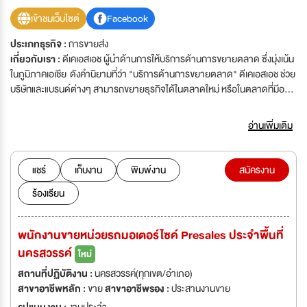
เข้าชมเว็บไซต์
Facebook
ประเภทธุรกิจ :
การขายส่ง
เกี่ยวกับเรา :
ดีเคเอสเอช ผู้นำด้านการให้บริการด้านการขยายตลาด ซึ่งมุ่งเน้น
ในภูมิภาคเอเชีย ดังคำนิยามที่ว่า "บริการด้านการขยายตลาด" ดีเคเอสเอช ช่วย
บริษัทและแบรนด์ต่างๆ สามารถขยายธุรกิจได้ในตลาดใหม่ หรือในตลาดที่มีอยู่
เดิม ดีเคเอสเอช ได้จดทะเบียนใน SIX Swiss Exchange ตั้งแต่เดือนมีนาคม
พ.ศ. 2555 เป็นบริษัทระดับโลก มีสำนักงานใหญ่ตั้งอยู่ในเมืองซูริค พร้อมทั้งมี
อ่านเพิ่มเติม
สำนักงานสาขา 825 แห่งใน 37 ประเทศ โดย 800 แห่งอยู่ในเอเชีย มีพนักงานผู้
เชี่ยวชาญกว่า 31,970 ราย ดีเคเอสเอช มียอดขายสุทธิในปีพ.ศ. 2560 จำนวน
11.0 พันล้านฟรังก์สวิส ดีเคเอสเอช ให้บริการที่สอดคล้องกับความต้องการของ
แชร์
เก็บงาน
พิมพ์งาน
สมัครงาน
บริษัทคู่ค้า ตั้งแต่การจัดหาแหล่งผลิต การตลาด การขาย การกระจายสินค้าและ
ร้องเรียน
การให้บริการหลังการขายผลิตภัณฑ์ นอกจากจะมอบความรู้ความชำนาญ และ
ระบบโลจิสติกส์ในพื้นที่ปฏิบัติการนั้นให้กับหุ้นส่วนทางธุรกิจด้วยเครือข่ายที่
ครอบคลุมและโดดเด่นไม่เหมือนใคร ทั้งในด้านขนาดและความซับซ้อน หน่วย
พนักงานขายหน่วยรถมอเตอร์ไซค์ Presales ประจำพื้นที่
ธุรกิจหลักของบริษัทประกอบไปด้วย ผลิตภัณฑ์อุปโภคบริโภค ผลิตภัณฑ์เพื่อ
นครสวรรค์
สุขภาพ ผลิตภัณฑ์และวัตถุดิบอุตสาหกรรม และเทคโนโลยี ซึ่งสะท้อนให้เห็นถึง
ใหม่
ความเป็นผู้เชี่ยวชาญในธุรกิจนั้น ดีเคเอสเอช ก่อตั้งเมื่อปีพ.ศ. 2408 ด้วยการ
สถานที่ปฏิบัติงาน :
นครสวรรค์(ทุกเขต/อำเภอ)
สืบทอดวัฒนธรรมอันแข็งแกร่งแบบสวิส บริษัทมีประวัติอันยาวนานในการดำเนิน
สาขาอาชีพหลัก :
ขาย
สาขาอาชีพรอง :
ประสานงานขาย
ธุรกิจในภูมิภาคเอเชีย ทำให้สามารถหยั่งรากลึกอยู่ในชุมชนและธุรกิจทั่วทั้งเอเชีย