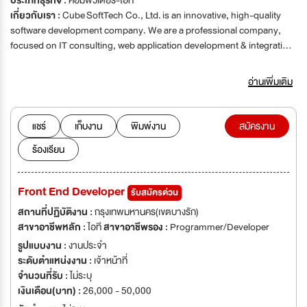
ประเภทธุรกิจ :
คอมพิวเตอร์-ไอที
เกี่ยวกับเรา :
Cube SoftTech Co., Ltd. is an innovative, high-quality
software development company. We are a professional company,
focused on IT consulting, web application development & integration.
Our services cover every aspect of web/mobile development, from
start to finish. From one off projects to a fully outsourced
อ่านเพิ่มเติม
development team.
แชร์
เก็บงาน
พิมพ์งาน
สมัครงาน
ร้องเรียน
Front End Developer
รับสมัครด่วน
สถานที่ปฏิบัติงาน :
กรุงเทพมหานคร(เขตบางรัก)
สาขาอาชีพหลัก :
ไอที
สาขาอาชีพรอง :
Programmer/Developer
รูปแบบงาน :
งานประจำ
ระดับตำแหน่งงาน :
เจ้าหน้าที่
จำนวนที่รับ :
ไม่ระบุ
เงินเดือน(บาท) :
26,000 - 50,000