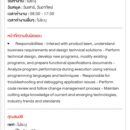
วันทำงาน :
ไม่ระบุ
วันหยุด :
วันเสาร์
,
วันอาทิตย์
เวลาทำงาน :
08:30 - 17:30
เวลาทำงานอื่นๆ :
ไม่ระบุ
หน้าที่ความรับผิดชอบ
Responsibilities - Interact with product team, understand
business requirements and design technical solutions - Perform
technical design, develop new programs, modify existing
programs, and prepare functional specifications documents -
Analyze program performance during execution using various
programming languages and techniques - Responsible for
troubleshooting and debugging application issues - Perform
code review and follow change management process - Maintain
cutting edge knowledge of current and emerging technologies,
industry trends and standards
คุณสมบัติ
เพศ :
ไม่ระบุ