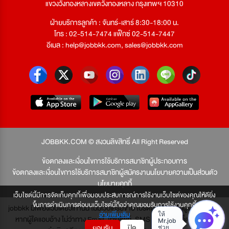
แขวงวังทองหลางเขตวังทองหลาง กรุงเทพฯ 10310
ฝ่ายบริการลูกค้า : จันทร์-เสาร์ 8:30-18:00 น.
โทร : 02-514-7474 แฟ็กซ์ 02-514-7447
อีเมล :
help@jobbkk.com
,
sales@jobbkk.com
JOBBKK.COM © สงวนลิขสิทธิ์ All Right Reserved
ข้อตกลงและเงื่อนไขการใช้บริการสมาชิกผู้ประกอบการ
ข้อตกลงและเงื่อนไขการใช้บริการสมาชิกผู้สมัครงาน
นโยบายความเป็นส่วนตัว
นโยบายคุกกี้
เว็บไซต์นี้มีการจัดเก็บคุกกี้เพื่อมอบประสบการณ์การใช้งานเว็บไซต์ของคุณให้ดียิ่ง
ขึ้นการดำเนินการต่อบนเว็บไซต์นี้ถือว่าคุณยอมรับการใช้งานคุกกี้
jobbkk มีเพียงเว็บเดียวเท่านั้น ไม่มีเว็บเครือข่าย โปรดอย่าหลงเชื่อผู้แอบอ้าง และ
อ่านเพิ่มเติม
หากผู้ใดแอบอ้าง ไม่ว่าทาง Email, โทรศัพท์, SMS หรือทางใดก็ตาม จะถูก
ยอมรับ
ปิด