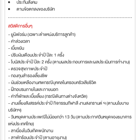
ประกันสังคม
ตามข้อตกลงของบริษัท
สวัสดิการอื่นๆ
- ยูนิฟอร์ม (เฉพาะตำแหน่งบริการลูกค้า)
- ค่าล่วงเวลา
- เบี้ยขยัน
- ปรับเงินเดือนประจำปี ปีละ 1 ครั้ง
- โบนัสประจำปี ปีละ 2 ครั้ง (ตามผลประกอบการและผลประเมินการทำงาน)
- ตรวจสุขภาพประจำปี
- กองทุนสำรองเลี้ยงชีพ
- เงินช่วยเหลืองานศพกรณีบุคคลในครอบครัวเสียชีวิต
- ฝึกอบรมภายในและภายนอก
- ค่าที่พักและเบี้ยเลี้ยง (กรณีเดินทางต่างจังหวัด)
- งานเลี้ยงสังสรรค์ประจำปี กิจกรรมกีฬาสี งานสงกรานต์ ฯ (ตามนโยบาย
บริษัทฯ)
- วันหยุดตามประเพณีไม่น้อยกว่า 13 วัน (ตามประกาศวันหยุดของธนาคาร
แห่งประเทศไทย)
- ลาเนื่องในวันเกิดพนักงาน
- ลาพักร้อนประจำปี (ตามอายุงาน)