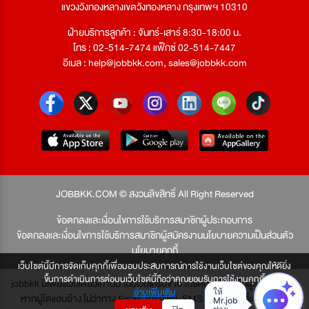
แขวงวังทองหลางเขตวังทองหลาง กรุงเทพฯ 10310
ฝ่ายบริการลูกค้า : จันทร์-เสาร์ 8:30-18:00 น.
โทร : 02-514-7474 แฟ็กซ์ 02-514-7447
อีเมล :
help@jobbkk.com
,
sales@jobbkk.com
JOBBKK.COM © สงวนลิขสิทธิ์ All Right Reserved
ข้อตกลงและเงื่อนไขการใช้บริการสมาชิกผู้ประกอบการ
ข้อตกลงและเงื่อนไขการใช้บริการสมาชิกผู้สมัครงาน
นโยบายความเป็นส่วนตัว
นโยบายคุกกี้
เว็บไซต์นี้มีการจัดเก็บคุกกี้เพื่อมอบประสบการณ์การใช้งานเว็บไซต์ของคุณให้ดียิ่ง
ขึ้นการดำเนินการต่อบนเว็บไซต์นี้ถือว่าคุณยอมรับการใช้งานคุกกี้
jobbkk มีเพียงเว็บเดียวเท่านั้น ไม่มีเว็บเครือข่าย โปรดอย่าหลงเชื่อผู้แอบอ้าง และ
อ่านเพิ่มเติม
หากผู้ใดแอบอ้าง ไม่ว่าทาง Email, โทรศัพท์, SMS หรือทางใดก็ตาม จะถูก