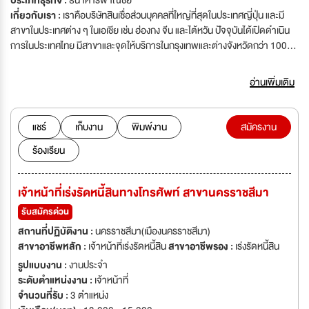
ประเภทธุรกิจ :
ธนาคารพาณิชย์
เกี่ยวกับเรา :
เราคือบริษัทสินเชื่อส่วนบุคคลที่ใหญ่ที่สุดในประเทศญี่ปุ่น และมี
สาขาในประเทศต่าง ๆ ในเอเชีย เช่น ฮ่องกง จีน และไต้หวัน ปัจจุบันได้เปิดดำเนิน
การในประเทศไทย มีสาขาและจุดให้บริการในกรุงเทพและต่างจังหวัดกว่า 100
จุดให้บริการ บริษัทมีการขยายตัวอย่างต่อเนื่องให้ครอบคลุมทั่วประเทศ เพื่อ
เป็นการรองรับการเติบโต บริษัทจึงเปิดรับสมัครผู้ที่สนใจจะร่วมเป็นส่วนหนึ่งของ
อ่านเพิ่มเติม
เราดังนี้
แชร์
เก็บงาน
พิมพ์งาน
สมัครงาน
ร้องเรียน
เจ้าหน้าที่เร่งรัดหนี้สินทางโทรศัพท์ สาขานครราชสีมา
รับสมัครด่วน
สถานที่ปฏิบัติงาน :
นครราชสีมา(เมืองนครราชสีมา)
สาขาอาชีพหลัก :
เจ้าหน้าที่เร่งรัดหนี้สิน
สาขาอาชีพรอง :
เร่งรัดหนี้สิน
รูปแบบงาน :
งานประจำ
ระดับตำแหน่งงาน :
เจ้าหน้าที่
จำนวนที่รับ :
3 ตำแหน่ง