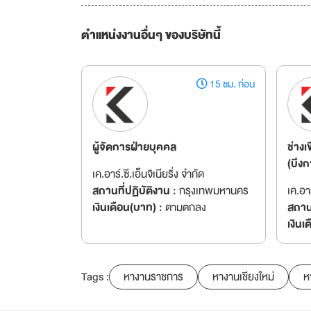
ตำแหน่งงานอื่นๆ ของบริษัทนี้
15 ชม. ก่อน
ผู้จัดการฝ่ายบุคคล
ช่าง
(บึง
เค.อาร์.ซี.เอ็นจิเนียริ่ง จำกัด
สถานที่ปฏิบัติงาน :
กรุงเทพมหานคร
เค.อาร
เงินเดือน(บาท) :
ตามตกลง
สถานท
เงินเ
Tags :
หางานราชการ
หางานเชียงใหม่
ห