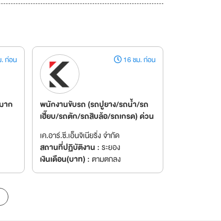
. ก่อน
16 ชม. ก่อน
นมาก
พนักงานขับรถ (รถปูยาง/รถน้ำ/รถ
เฮี๊ยบ/รถตัก/รถสิบล้อ/รถเกรด) ด่วน
เค.อาร์.ซี.เอ็นจิเนียริ่ง จำกัด
สถานที่ปฏิบัติงาน :
ระยอง
เงินเดือน(บาท) :
ตามตกลง