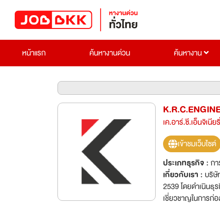
หน้าแรก
ค้นหางานด่วน
ค้นหางาน
K.R.C.ENGIN
เค.อาร์.ซี.เอ็นจิเนียร
เข้าชมเว็บไซต์
ประเภทธุรกิจ :
การ
เกี่ยวกับเรา :
บริษั
2539 โดยดำเนินธุร
เชี่ยวชาญในการก่อ
ก่อสร้างอุโมงค์ สะ