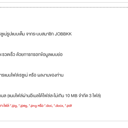
รซูเม่รูปแบบเต็ม จากระบบสมาชิก JOBBKK
ละรวดเร็ว ด้วยการกรอกข้อมูลแบบย่อ
ารแนบไฟล์เรซูเม่ หรือ ผลงานของท่าน
เมล (แนบไฟล์ผ่านอีเมลได้ไฟล์ละไม่เกิน 10 MB จำกัด 3 ไฟล์)
าะไฟล์ *.jpg, *.jpeg, *.png หรือ *.doc, *.docx, *.pdf