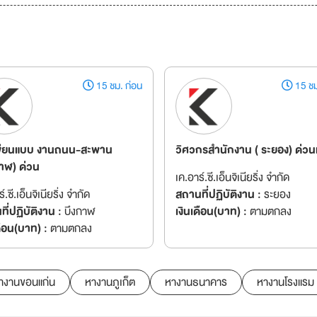
15 ชม. ก่อน
15 ชม
เขียนแบบ งานถนน-สะพาน
วิศวกรสำนักงาน ( ระยอง) ด่ว
กาฬ) ด่วน
เค.อาร์.ซี.เอ็นจิเนียริ่ง จำกัด
์.ซี.เอ็นจิเนียริ่ง จำกัด
สถานที่ปฏิบัติงาน :
ระยอง
ี่ปฏิบัติงาน :
บึงกาฬ
เงินเดือน(บาท) :
ตามตกลง
ดือน(บาท) :
ตามตกลง
างานขอนแก่น
หางานภูเก็ต
หางานธนาคาร
หางานโรงแรม