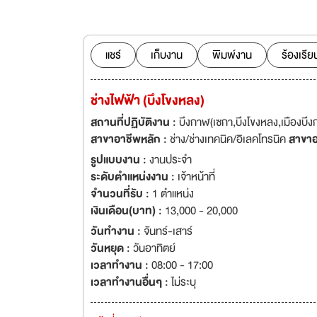
อย่างต่อเนื่องทุกป
ร่วมงานกับทางบริษ
แชร์
เก็บงาน
พิมพ์งาน
ร้องเรีย
ช่างไฟฟ้า (บึงโขงหลง)
สถานที่ปฏิบัติงาน :
บึงกาฬ(เซกา,บึงโขงหลง,เมืองบึง
สาขาอาชีพหลัก :
ช่าง/ช่างเทคนิค/อิเลคโทรนิค
สาขาอ
รูปแบบงาน :
งานประจำ
ระดับตำแหน่งงาน :
เจ้าหน้าที่
จำนวนที่รับ :
1 ตำแหน่ง
เงินเดือน(บาท) :
13,000 - 20,000
วันทำงาน :
จันทร์-เสาร์
วันหยุด :
วันอาทิตย์
เวลาทำงาน :
08:00 - 17:00
เวลาทำงานอื่นๆ :
ไม่ระบุ