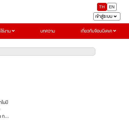
TH
EN
เข้าสู่ระบบ
รใช้งาน
บทความ
เกี่ยวกับจ๊อบบีเคเค
ัทในปี
ม
น การ
ติบโต