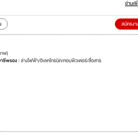
ี ทางบริษัทฯ มีความต้องการบุคลากรที่มีความสามารถเเละความมุ่งมั่น พร้อมที
อ่านเพิ
ัทฯ ต่อไป
น
สมัครงา
กาฬ)
าชีพรอง :
ช่างไฟฟ้า/อิเลคโทรนิค/คอมพิวเตอร์/สื่อสาร