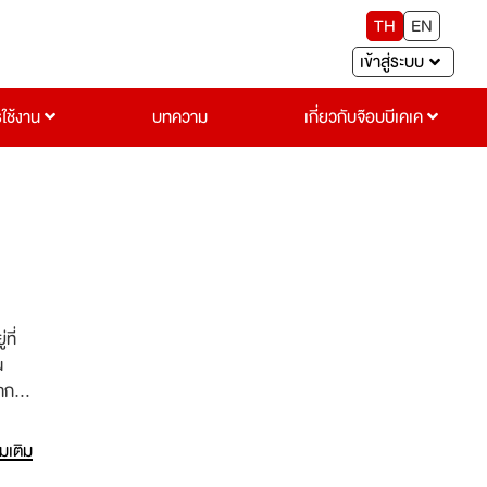
TH
EN
เข้าสู่ระบบ
รใช้งาน
บทความ
เกี่ยวกับจ๊อบบีเคเค
ที่
น
จาก
หญ่
่มเติม
น