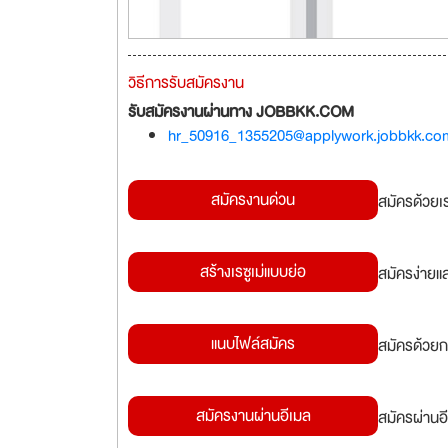
วิธีการรับสมัครงาน
รับสมัครงานผ่านทาง JOBBKK.COM
hr_50916_1355205@applywork.jobbkk.co
สมัครงานด่วน
สมัครด้วยเ
สร้างเรซูเม่แบบย่อ
สมัครง่ายแ
แนบไฟล์สมัคร
สมัครด้วยก
สมัครงานผ่านอีเมล
สมัครผ่านอี