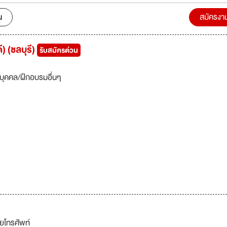
ศกว่า 30 ประเทศทั่วโลก เช่น ออสเตรเลีย นิวซีแลนด์ สหรัฐอเมริกา เยอรมัน ญ
 สิงคโปร์ มาเลเซีย เป็นต้น ภายใต้เครื่องหมายการค้าคุณภาพ ยี่ห้อ LOUIS TA
น
สมัครงา
A TAPE, POLYSEAL, SWALLOW ,CENTER TAPE และ LOUIS ECO ซึ่งเป
ระเทศ ตลอดระยะเวลากว่า 50 ปี ของการดำเนินงาน บริษัทฯ
้) (ชลบุรี)
รับสมัครด่วน
นึ่งในผู้นำด้านอุตสาหกรรมการผลิตเทปกาวในประเทศไทย ที่มีความชำนาญ และม
ลิตภัณฑ์ที่มีคุณภาพตามความต้องการของผู้บริโภค ออกสู่ท้องตลาดอีกทั้งมีการ
ละบริการอย่างต่อเนื่อง ดังวิสัยทัศน์ของบริษัท “เรามุ่งพัฒนาคุณภาพให้เป็
บุคคล/ฝึกอบรมอื่นๆ
งสุดให้ลูกค้า ช่วยรักษาสิ่งแวดล้อม”
ยโทรศัพท์