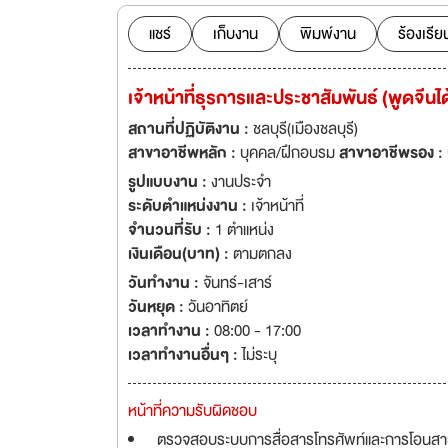
ประเทศและต่างประเท
อินเดีย ฟิลิปปินส์
แชร์
เก็บงาน
พิมพ์งาน
ร้องเรีย
INTER TAPE, KOL
ยอมรับทั่วไปจากผู้บริโภคทั้งในและต่างป
เจ้าหน้าที่ธุรการและประชาสัมพันธ์ (พูดจีนได
จึงได้ชื่อว่าเป็นห
มุ่งมั่นที่จะผลิตผ
สถานที่ปฏิบัติงาน :
ชลบุรี(เมืองชลบุรี)
พัฒนาคุณภาพสินค้าแ
สาขาอาชีพหลัก :
บุคคล/ฝึกอบรม
สาขาอาชีพรอง :
สร้างความพึงพอใจสู
รูปแบบงาน :
งานประจำ
ระดับตำแหน่งงาน :
เจ้าหน้าที่
จำนวนที่รับ :
1 ตำแหน่ง
เงินเดือน(บาท) :
ตามตกลง
วันทำงาน :
จันทร์-เสาร์
วันหยุด :
วันอาทิตย์
เวลาทำงาน :
08:00 - 17:00
เวลาทำงานอื่นๆ :
ไม่ระบุ
หน้าที่ความรับผิดชอบ
ตรวจสอบระบบการสื่อสารโทรศัพท์และการโอนสา