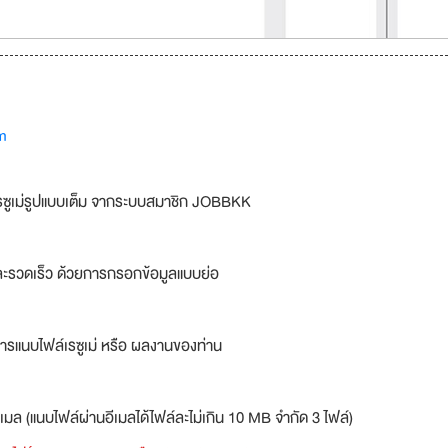
m
รซูเม่รูปแบบเต็ม จากระบบสมาชิก JOBBKK
ละรวดเร็ว ด้วยการกรอกข้อมูลแบบย่อ
ารแนบไฟล์เรซูเม่ หรือ ผลงานของท่าน
เมล (แนบไฟล์ผ่านอีเมลได้ไฟล์ละไม่เกิน 10 MB จำกัด 3 ไฟล์)