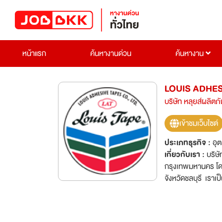
หน้าแรก
ค้นหางานด่วน
ค้นหางาน
LOUIS ADHESI
บริษัท หลุยส์ผลิตภ
เข้าชมเว็บไซต์
ประเภทธุรกิจ :
อุ
เกี่ยวกับเรา :
บริษั
กรุงเทพมหานคร โดยม
จังหวัดชลบุรี เราเ
คณะกรรมการส่งเสริ
เป็นอันดับ 1 ของภู
บริษัทฯ ใช้เทคโนโล