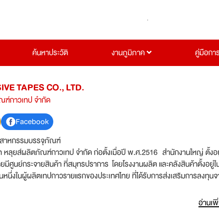
ค้นหาประวัติ
งานภูมิภาค
คู่มือกา
VE TAPES CO., LTD.
ัณฑ์กาวเทป จำกัด
Facebook
ตสาหกรรมบรรจุภัณฑ์
ท หลุยส์ผลิตภัณฑ์กาวเทป จำกัด ก่อตั้งเมื่อปี พ.ศ.2516 สำนักงานใหญ่ ตั้งอยู่
ีศูนย์กระจายสินค้า ที่สมุทรปราการ โดยโรงงานผลิต และคลังสินค้าตั้งอยู่ใ
ป็นหนึ่งในผู้ผลิตเทปกาวรายแรกของประเทศไทย ที่ได้รับการส่งเสริมการลงทุน
มการลงทุน อีกทั้งยังเป็นผู้ผลิตเทปกระดาษกาวย่น และเทป OPP กาวยางที่ใ
มิภาคเอเชียตะวันออกเฉียงใต้ และเป็นผู้ผลิตเทปใสที่ใหญ่เป็นอันดับ 2 ของโลก
อ่านเพิ
ยีการผลิตที่ทันสมัยจากยุโรป ในการผลิตเทปกาวคุณภาพสูง เพื่อจำหน่ายทั้งใ