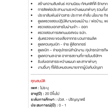
สร้างความสัมพันธ์ ความนิยม ทัศนคติที่ดี รักษาภ
การติดต่อประสานงานระหว่างแผนกต่างๆ รวมทั้งการ
ประชาสัมพันธ์ข่าวสาร ประกาศ คําสั่ง นโยบาย ก
ดูแลตรวจสอบปฏิบัติงานของแม่บ้าน / พ่อบ้าน,
ตรวจสอบเอกสารใบผ่านเข้า – ออก
ตรวจสอบการสแกนมอสของ รปภ.
สุ่มตรวจขยะของเสียจากกระบวนการผลิต
ดูแลควบคุมเบิก - จ่าย ตู้ล๊อกเกอร์
ดูแลเบิก – จ่ายอุปกรณ์สํานักงาน /อุปกรณ์การกี
ดูแลความสะอาด อาคารสถานที่ภายในบริษัทฯ
รับส่งเอกสารระหว่างแผนก และสาขาต่างๆ
งานอื่นๆ ที่ได้รับหมอบหมายจากผู้บังคับบัญชา
คุณสมบัติ
เพศ :
ไม่ระบุ
อายุ(ปี) :
20 ปีขึ้นไป
ระดับการศึกษา :
ปวส. - ปริญญาตรี
ประสบการณ์(ปี) :
0 - 1