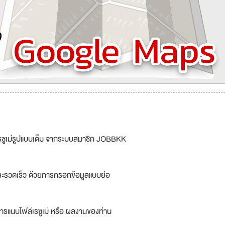
รซูเม่รูปแบบเต็ม จากระบบสมาชิก JOBBKK
ละรวดเร็ว ด้วยการกรอกข้อมูลแบบย่อ
ารแนบไฟล์เรซูเม่ หรือ ผลงานของท่าน