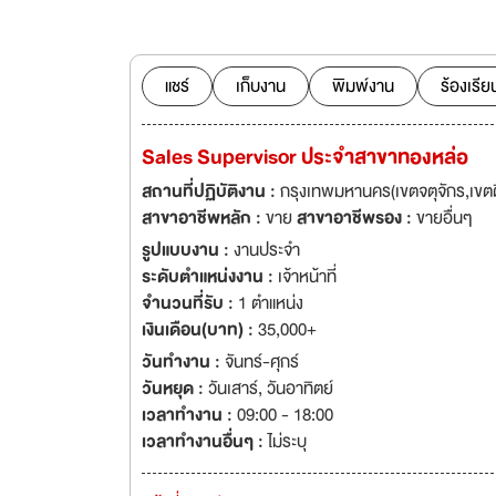
การเป็นส่วนหนึ่งขอ
ชิดกับเจ้าของธุรกิจ
ธุรกิจที่มีคุณค่าใน
แชร์
เก็บงาน
พิมพ์งาน
ร้องเรีย
Sales Supervisor ประจำสาขาทองหล่อ
สถานที่ปฏิบัติงาน :
กรุงเทพมหานคร(เขตจตุจักร,เขต
สาขาอาชีพหลัก :
ขาย
สาขาอาชีพรอง :
ขายอื่นๆ
รูปแบบงาน :
งานประจำ
ระดับตำแหน่งงาน :
เจ้าหน้าที่
จำนวนที่รับ :
1 ตำแหน่ง
เงินเดือน(บาท) :
35,000+
วันทำงาน :
จันทร์-ศุกร์
วันหยุด :
วันเสาร์
,
วันอาทิตย์
เวลาทำงาน :
09:00 - 18:00
เวลาทำงานอื่นๆ :
ไม่ระบุ