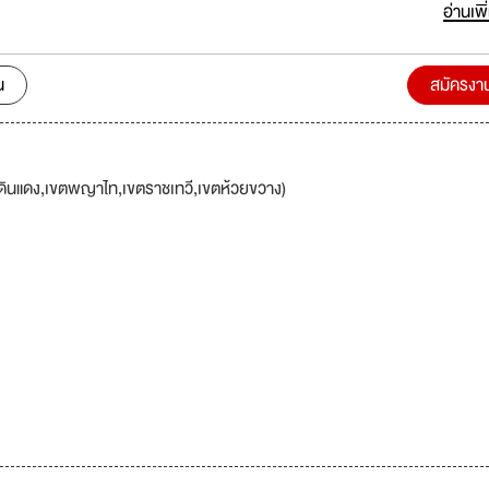
ง Barter Connect หมายถึงการได้สัมผัสโลกธุรกิจอย่างแท้จริง คุณจะได้ทำงา
อ่านเพิ
กว่า 3,000 ธุรกิจ พร้อมเปิดโอกาสให้คุณเรียนรู้ เติบโต และสร้างคอนเนคชั่นท
ระยะยาว เพื่อยกระดับทั้งอาชีพและชีวิตของคุณ
น
สมัครงา
ดินแดง,เขตพญาไท,เขตราชเทวี,เขตห้วยขวาง)