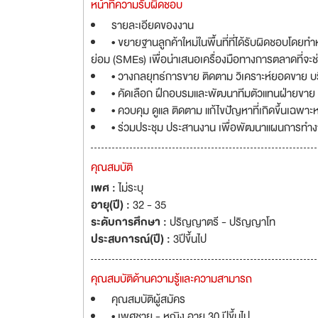
หน้าที่ความรับผิดชอบ
รายละเอียดของงาน
• ขยายฐานลูกค้าใหม่ในพื้นที่ที่ได้รับผิดชอบโด
ย่อม (SMEs) เพื่อนำเสนอเครื่องมือทางการตลาดที่จะช่วย
• วางกลยุทธ์การขาย ติดตาม วิเคราะห์ยอดขาย บริห
• คัดเลือก ฝึกอบรมและพัฒนาทีมตัวแทนฝ่ายขาย
• ควบคุม ดูแล ติดตาม แก้ไขปัญหาที่เกิดขึ้นเฉพาะห
• ร่วมประชุม ประสานงาน เพื่อพัฒนาแผนการทำงานก
คุณสมบัติ
เพศ :
ไม่ระบุ
อายุ(ปี) :
32 - 35
ระดับการศึกษา :
ปริญญาตรี - ปริญญาโท
ประสบการณ์(ปี) :
3ปีขึ้นไป
คุณสมบัติด้านความรู้และความสามารถ
คุณสมบัติผู้สมัคร
• เพศชาย - หญิง อายุ 30 ปีขึ้นไป