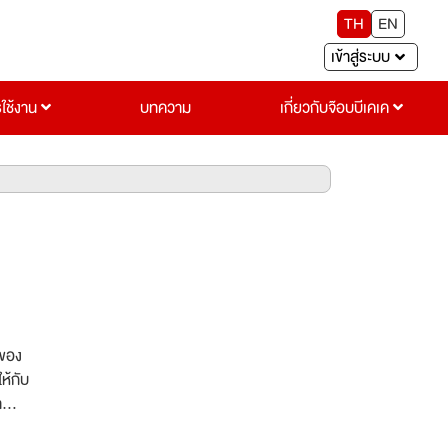
TH
EN
เข้าสู่ระบบ
รใช้งาน
บทความ
เกี่ยวกับจ๊อบบีเคเค
 ของ
า
กิจ