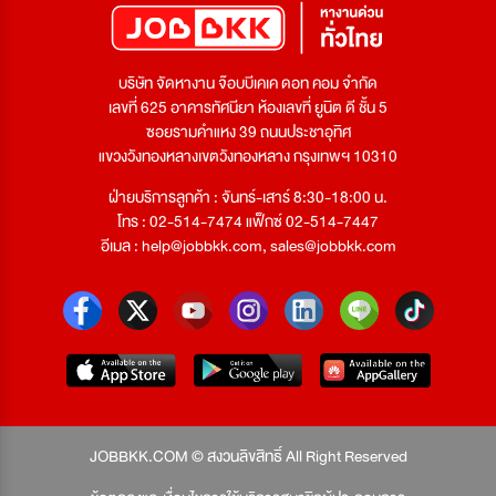
บริษัท จัดหางาน จ๊อบบีเคเค ดอท คอม จำกัด
เลขที่ 625 อาคารทัศนียา ห้องเลขที่ ยูนิต ดี ชั้น 5
ซอยรามคำแหง 39 ถนนประชาอุทิศ
แขวงวังทองหลางเขตวังทองหลาง กรุงเทพฯ 10310
ฝ่ายบริการลูกค้า : จันทร์-เสาร์ 8:30-18:00 น.
โทร : 02-514-7474 แฟ็กซ์ 02-514-7447
อีเมล :
help@jobbkk.com
,
sales@jobbkk.com
JOBBKK.COM © สงวนลิขสิทธิ์ All Right Reserved