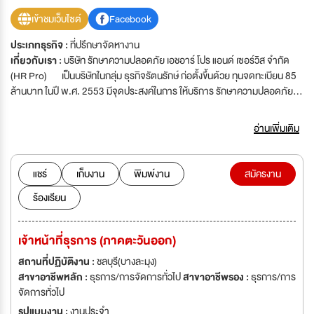
เข้าชมเว็บไซต์
Facebook
ประเภทธุรกิจ :
ที่ปรึกษาจัดหางาน
เกี่ยวกับเรา :
บริษัท รักษาความปลอดภัย เอชอาร์ โปร แอนด์ เซอร์วิส จำกัด
(HR Pro) เป็นบริษัทในกลุ่ม ธุรกิจรัตนรักษ์ ก่อตั้งขึ้นด้วย ทุนจดทะเบียน 85
ล้านบาท ในปี พ.ศ. 2553 มีจุดประสงค์ในการ ให้บริการ รักษาความปลอดภัย
(รปภ) งานทำความสะอาด(แม่บ้าน) งานด้านสนับสนุนธุรกิจ (Business
Support) และงานทรัพยากรบุคคล (Human Resources Management) แก่
อ่านเพิ่มเติม
บริษัทต่าง ๆ ในกลุ่มธุรกิจ ซึ่งหลังจากระยะเวลาไม่นาน บริษัทได้รับความไว้วางใจ
จากบริษัทนอกกลุ่มธุรกิจ จึงได้ขยายฐานลูกค้านับแต่นั้นเป็นต้นมา โดยใน
ปัจจุบัน มีลูกค้าที่บริษัทให้บริการ ตั้งแต่องค์กรขนาดเล็กจนถึงองค์กรขนาดใหญ่
แชร์
เก็บงาน
พิมพ์งาน
สมัครงาน
ระดับประเทศ ในเกือบทุกกลุ่มธุรกิจ
ร้องเรียน
เจ้าหน้าที่ธุรการ (ภาคตะวันออก)
สถานที่ปฏิบัติงาน :
ชลบุรี(บางละมุง)
สาขาอาชีพหลัก :
ธุรการ/การจัดการทั่วไป
สาขาอาชีพรอง :
ธุรการ/การ
จัดการทั่วไป
รูปแบบงาน :
งานประจำ