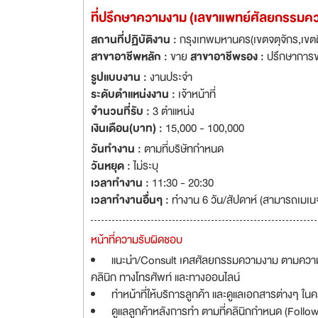
ที่ปรึกษาความงาม (เลขาแพทย์ศัลยกรรมค
สถานที่ปฏิบัติงาน :
กรุงเทพมหานคร(เขตจตุจักร,เขต
สาขาอาชีพหลัก :
ขาย
สาขาอาชีพรอง :
ปรึกษาการ
รูปแบบงาน :
งานประจำ
ระดับตำแหน่งงาน :
เจ้าหน้าที่
จำนวนที่รับ :
3 ตำแหน่ง
เงินเดือน(บาท) :
15,000 - 100,000
วันทำงาน :
ตามที่บริษัทกำหนด
วันหยุด :
ไม่ระบุ
เวลาทำงาน :
11:30 - 20:30
เวลาทำงานอื่นๆ :
ทำงาน 6 วัน/สัปดาห์ (สามารถเมเนจ
หน้าที่ความรับผิดชอบ
แนะนำ/Consult เคสศัลยกรรมความงาม ตามความเหมาะ
คลินิก ทางโทรศัพท์ และทางออนไลน์
ทำหน้าที่ให้บริการลูกค้า และดูแลเอกสารต่างๆ ใน
ดูแลลูกค้าหลังการทำ ตามที่คลินิกกำหนด (Follo