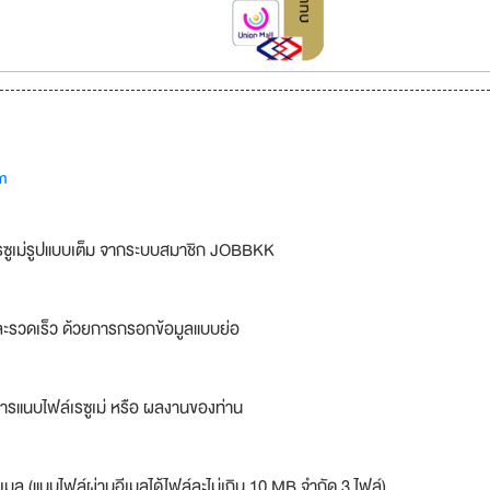
m
รซูเม่รูปแบบเต็ม จากระบบสมาชิก JOBBKK
ละรวดเร็ว ด้วยการกรอกข้อมูลแบบย่อ
ารแนบไฟล์เรซูเม่ หรือ ผลงานของท่าน
เมล (แนบไฟล์ผ่านอีเมลได้ไฟล์ละไม่เกิน 10 MB จำกัด 3 ไฟล์)