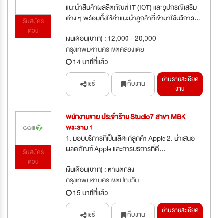
แนะนำสินค้าผลลิตภัณฑ์ IT (IOT) และอุปกรณืเสริม
ต่าง ๆ พร้อมทั้งให้คำแนะนำลูกค้าที่เข้ามาใช้บริการ...
รับสมัคร
ด่วน
เงินเดือน(บาท) : 12,000 - 20,000
กรุงเทพมหานคร เขตคลองเตย
14 นาทีที่แล้ว
อ่านรายละเอียด
แชร์
เก็บงาน
งาน
พนักงานขาย ประจำร้าน Studio7 สาขา MBK
พระราม 1
1. มอบบริการที่เป็นเลิศแก่ลูกค้า Apple 2. นำเสนอ
ผลิตภัณฑ์ Apple และการบริการที่ดี...
รับสมัคร
ด่วน
เงินเดือน(บาท) : ตามตกลง
กรุงเทพมหานคร เขตปทุมวัน
15 นาทีที่แล้ว
อ่านรายละเอียด
แชร์
เก็บงาน