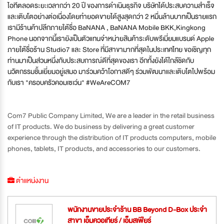
ไอทีตลอดระยะเวลากว่า 20 ปี ของการดำเนินธุรกิจ บริษัทได้ประสบความสำเร็จ
และเติบโตอย่างต่อเนื่องโดยทำยอดขายได้สูงสุดกว่า 2 หมื่นล้านบาทเป็นรายแรก
เรามีร้านค้าปลีกภายใต้ชื่อ BaNANA , BaNANA Mobile BKK,Kingkong
Phone นอกจากนี้เรายังเป็นตัวแทนจำหน่ายสินค้าระดับพรีเมี่ยมแบรนด์ Apple
ภายใต้ชื่อร้าน Studio7 และ Store ที่มีสาขามากที่สุดในประเทศไทย ขอเชิญทุก
ท่านมาเป็นส่วนหนึ่งกับประสบการณ์ดีที่สุดของเรา อีกทั้งยังได้ใกล้ชิดกับ
นวัตกรรมชั้นเยี่ยมอยู่เสมอ มาร่วมคว้าโอกาสดีๆ ร่วมพัฒนาและเติบโตไปพร้อม
กับเรา "ครอบครัวคอมเซเว่น" #WeAreCOM7
Com7 Public Company Limited, We are a leader in the retail business
of IT products. We do business by delivering a great customer
experience through the distribution of IT products computers, mobile
phones, tablets, IT products, and accessories to our customers.
ตำแหน่งงาน
พนักงานขายประจำร้าน BB Beyond D-Box ประจำ
สาขา เอ็มควอเทียร์ / เอ็มสเฟียร์