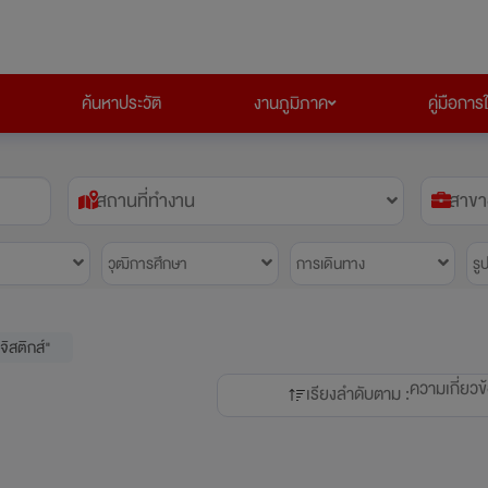
ค้นหาประวัติ
งานภูมิภาค
คู่มือการ
สถานที่ทำงาน
สาขา
วุฒิการศึกษา
การเดินทาง
รู
จิสติกส์"
ความเกี่ยวข
เรียงลำดับตาม :