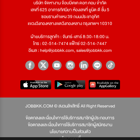
บริษัท จัดหางาน จ๊อบบีเคเค ดอท คอม จำกัด
เลขที่ 625 อาคารทัศนียา ห้องเลขที่ ยูนิต ดี ชั้น 5
ซอยรามคำแหง 39 ถนนประชาอุทิศ
แขวงวังทองหลางเขตวังทองหลาง กรุงเทพฯ 10310
ฝ่ายบริการลูกค้า : จันทร์-เสาร์ 8:30-18:00 น.
โทร : 02-514-7474 แฟ็กซ์ 02-514-7447
อีเมล :
help@jobbkk.com
,
sales@jobbkk.com
JOBBKK.COM © สงวนลิขสิทธิ์ All Right Reserved
ข้อตกลงและเงื่อนไขการใช้บริการสมาชิกผู้ประกอบการ
ข้อตกลงและเงื่อนไขการใช้บริการสมาชิกผู้สมัครงาน
นโยบายความเป็นส่วนตัว
นโยบายคุกกี้