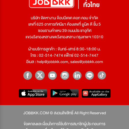
บริษัท จัดหางาน จ๊อบบีเคเค ดอท คอม จำกัด
เลขที่ 625 อาคารทัศนียา ห้องเลขที่ ยูนิต ดี ชั้น 5
ซอยรามคำแหง 39 ถนนประชาอุทิศ
แขวงวังทองหลางเขตวังทองหลาง กรุงเทพฯ 10310
ฝ่ายบริการลูกค้า : จันทร์-เสาร์ 8:30-18:00 น.
โทร : 02-514-7474 แฟ็กซ์ 02-514-7447
อีเมล :
help@jobbkk.com
,
sales@jobbkk.com
JOBBKK.COM © สงวนลิขสิทธิ์ All Right Reserved
ข้อตกลงและเงื่อนไขการใช้บริการสมาชิกผู้ประกอบการ