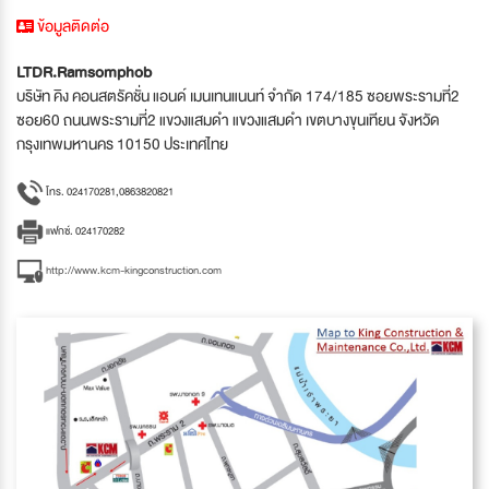
ข้อมูลติดต่อ
LTDR.Ramsomphob
บริษัท คิง คอนสตรัคชั่น แอนด์ เมนเทนแนนท์ จำกัด 174/185 ซอยพระรามที่2
ซอย60 ถนนพระรามที่2 แขวงแสมดำ แขวงแสมดำ เขตบางขุนเทียน จังหวัด
กรุงเทพมหานคร 10150 ประเทศไทย
โทร. 024170281,0863820821
แฟกซ์. 024170282
http://www.kcm-kingconstruction.com