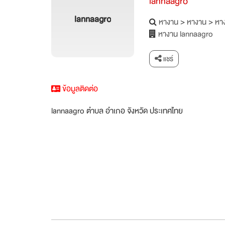
lannaagro
lannaagro
หางาน
>
หางาน
>
หาง
หางาน lannaagro
แชร์
ข้อมูลติดต่อ
lannaagro ตำบล อำเภอ จังหวัด ประเทศไทย